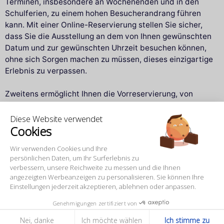
Terminen, insbesondere an Wochenenden und in den
Schulferien, zu einem hohen Besucherandrang führen
kann. Mit einer Online-Reservierung stellen Sie sicher,
dass Sie die Ausstellung an dem von Ihnen gewünschten
Datum und zur gewünschten Uhrzeit besuchen können,
ohne sich Sorgen machen zu müssen, dieses einzigartige
Erlebnis zu verpassen.
Zweitens ermöglicht Ihnen die Vorreservierung, von
ermäßigten Preisen und speziellen Angeboten für
bestimmte Gruppen, wie Studenten, Senioren oder
Diese Website verwendet
Cookies
Großfamilien, zu profitieren. Außerdem wird für diejenigen,
die das Erlebnis zu Hause verlängern möchten, eine
Wir verwenden Cookies und Ihre
interaktive Geschichte
mit dem Titel
"Axel will sich nicht
persönlichen Daten, um Ihr Surferlebnis zu
verändern!"
angeboten. Diese Geschichte, die auf
verbessern, unsere Reichweite zu messen und die Ihnen
Computer, Tablet oder Smartphone verfügbar ist, lässt die
angezeigten Werbeanzeigen zu personalisieren. Sie können Ihre
Kinder Axel, einen jungen Axolotl, auf einer narrativen
Einstellungen jederzeit akzeptieren, ablehnen oder anpassen.
Reise begleiten, in der er sich den Veränderungen in
Genehmigungen zertifiziert von
seiner Umwelt stellt. Diese Geschichte ist für nur 1,90 €
Nei, danke
Ich möchte wählen
Ich stimme zu
erhältlich und für Abonnenten der Cité des Sciences