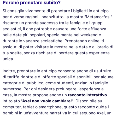
Perché prenotare subito?
Si consiglia vivamente di prenotare i biglietti in anticipo
per diverse ragioni. Innanzitutto, la mostra "Metamorfosi"
riscuote un grande successo tra le famiglie e i gruppi
scolastici, il che potrebbe causare una forte affluenza
nelle date più popolari, specialmente nei weekend e
durante le vacanze scolastiche. Prenotando online, ti
assicuri di poter visitare la mostra nella data e all'orario di
tua scelta, senza rischiare di perdere questa esperienza
unica.
Questo sito utilizza i
Inoltre, prenotare in anticipo consente anche di usufruire
cookie
di tariffe ridotte e di offerte speciali disponibili per alcune
categorie di pubblico, come studenti, anziani o famiglie
Utilizziamo cookie e i tuoi dati personali per migliorare la tua
numerose. Per chi desidera prolungare l'esperienza a
esperienza di navigazione, misurare il nostro pubblico e
casa, la mostra propone anche un
racconto interattivo
personalizzare gli annunci pubblicitari che ti vengono mostrati. Puoi
intitolato
"Axel non vuole cambiare!"
. Disponibile su
accettare, rifiutare o gestire le tue preferenze in qualsiasi momento.
computer, tablet o smartphone, questo racconto guida i
Consensi certificati da
bambini in un'avventura narrativa in cui seguono Axel, un