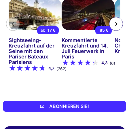
ab
17 €
85 €
Sightseeing-
Kommentierte
Notr
Kreuzfahrt auf der
Kreuzfahrt und 14.
Cham
Seine mit den
Juli Feuerwerk in
Kreuz
Pariser Bateaux
Paris
Parisiens
4,3
(6)
4,7
(262)
ABONNIEREN SIE!