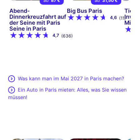
ab
87 €
ab
31,50 €
Abend-
Big Bus Paris
Ticke
Dinnerkreuzfahrt auf
Inval
4,6
(11)
der Seine mit Paris
Milit
Seine in Paris
4,7
(636)
Was kann man im Mai 2027 in Paris machen?
Ein Auto in Paris mieten: Alles, was Sie wissen
müssen!