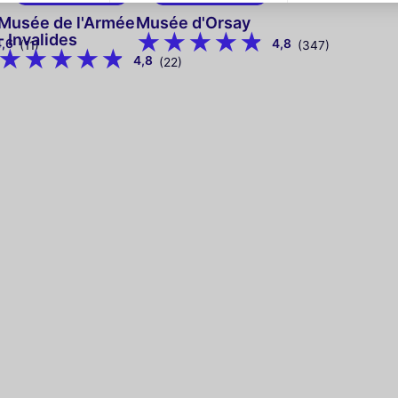
Musée de l'Armée
Musée d'Orsay
- Invalides
4,6
4,8
(11)
(347)
4,8
(22)