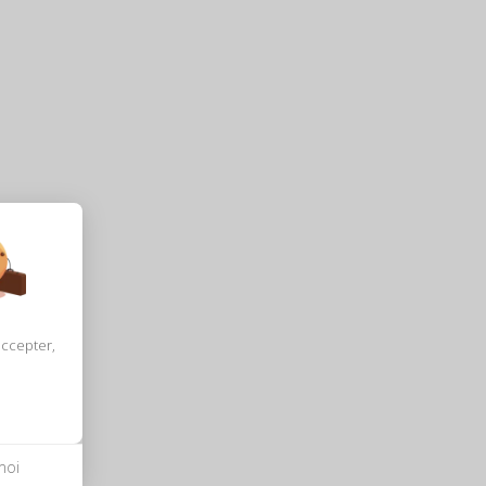
accepter,
moi