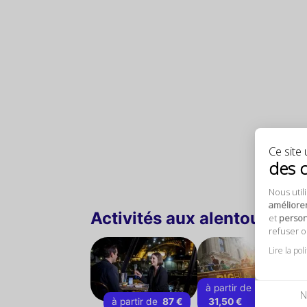
Ce site u
des 
Nous util
améliore
Activités aux alentours
et
personn
refuser 
Lire la pol
à partir de
N
à partir de
87 €
31,50 €