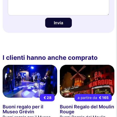
Invia
I clienti hanno anche comprato
€ 28
a partire da
€ 165
Buoni regalo per il
Buoni Regalo del Moulin
Museo Grévin
Rouge