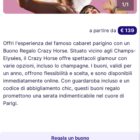
1/1
€ 139
a partire da
Offri l'esperienza del famoso cabaret parigino con un
Buono Regalo Crazy Horse. Situato vicino agli Champs-
Elysées, il Crazy Horse offre spettacoli glamour con
varie opzioni, incluso lo champagne. I buoni, validi per
un anno, offrono flessibilità e scelta, e sono disponibili
immediatamente online. Con guardaroba incluso e un
codice di abbigliamento chic, questi buoni regalo
promettono una serata indimenticabile nel cuore di
Parigi.
Regala un buono