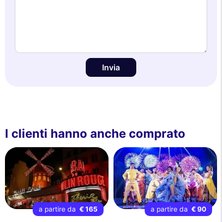
Invia
I clienti hanno anche comprato
a partire da
€ 165
a partire da
€ 90