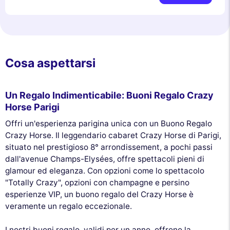
Cosa aspettarsi
Un Regalo Indimenticabile: Buoni Regalo Crazy
Horse Parigi
Offri un'esperienza parigina unica con un Buono Regalo
Crazy Horse. Il leggendario cabaret Crazy Horse di Parigi,
situato nel prestigioso 8° arrondissement, a pochi passi
dall'avenue Champs-Elysées, offre spettacoli pieni di
glamour ed eleganza. Con opzioni come lo spettacolo
"Totally Crazy", opzioni con champagne e persino
esperienze VIP, un buono regalo del Crazy Horse è
veramente un regalo eccezionale.
I nostri buoni regalo, validi per un anno, offrono la