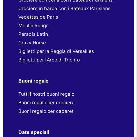
Crociere in barca con i Bateaux Parisiens
Vedettes de Paris
Moulin Rouge
Paradis Latin
Crazy Horse
Biglietti per la Reggia di Versailles
Biglietti per l’Arco di Trionfo
Buoni regalo
Tutti i nostri buoni regalo
Buoni regalo per crociere
Buoni regalo per cabaret
Date speciali