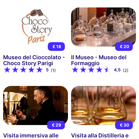
€ 18
€ 20
Museo del Cioccolato -
Il Museo - Museo del
Choco Story Parigi
Formaggio
5
4,5
(1)
(2)
€ 29
€ 30
Visita immersiva alle
Visita alla Distilleria e