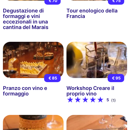
€ 70
€ 75
Degustazione di
Tour enologico della
formaggi e vini
Francia
eccezionali in una
cantina del Marais
€ 85
€ 95
Pranzo con vino e
Workshop Creare il
formaggio
proprio vino
5
(1)