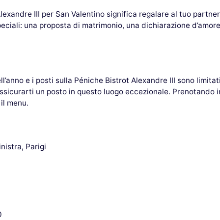
Alexandre III per San Valentino significa regalare al tuo part
peciali: una proposta di matrimonio, una dichiarazione d’amo
ll’anno e i posti sulla Péniche Bistrot Alexandre III sono limi
 assicurarti un posto in questo luogo eccezionale. Prenotando i
 il menu.
nistra, Parigi
0