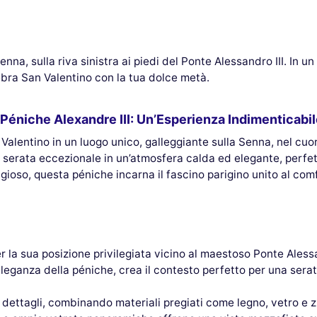
enna, sulla riva sinistra ai piedi del Ponte Alessandro III. In u
ebra San Valentino con la tua dolce metà.
 Péniche Alexandre III: Un’Esperienza Indimenticabi
alentino in un luogo unico, galleggiante sulla Senna, nel cuore
 una serata eccezionale in un’atmosfera calda ed elegante, perfe
gioso, questa péniche incarna il fascino parigino unito al com
er la sua posizione privilegiata vicino al maestoso Ponte Aless
’eleganza della péniche, crea il contesto perfetto per una sera
mi dettagli, combinando materiali pregiati come legno, vetro e