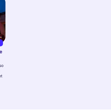
8
e
so
e
et