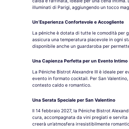
calda e raffinata, ideale per una cena intima
illuminati di Parigi, aggiungendo un tocco magi
Un’Esperienza Confortevole e Accogliente
La péniche è dotata di tutte le comodità per g
assicura una temperatura piacevole in ogni sta
disponibile anche un guardaroba per permetter
Una Capienza Perfetta per un Evento Intimo
La Péniche Bistrot Alexandre III è ideale per 
evento in formato cocktail. Per San Valentino,
contesto caldo e romantico.
Una Serata Speciale per San Valentino
Il 14 febbraio 2027, la Péniche Bistrot Alexan
cura, accompagnata da vini pregiati e servita
creerà un’atmosfera irresistibilmente romanti