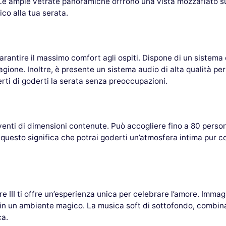
. Le ampie vetrate panoramiche offrono una vista mozzafiato s
co alla tua serata.
arantire il massimo comfort agli ospiti. Dispone di un sistema
gione. Inoltre, è presente un sistema audio di alta qualità pe
ti di goderti la serata senza preoccupazioni.
eventi di dimensioni contenute. Può accogliere fino a 80 pers
 questo significa che potrai goderti un’atmosfera intima pur 
dre III ti offre un’esperienza unica per celebrare l’amore. Im
 in un ambiente magico. La musica soft di sottofondo, combina
ca.