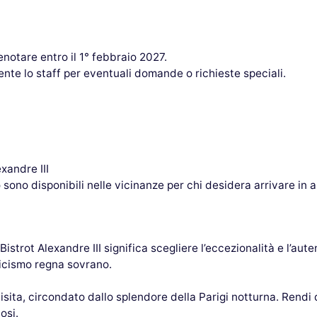
renotare entro il 1° febbraio 2027.
nte lo staff per eventuali domande o richieste speciali.
xandre III
ono disponibili nelle vicinanze per chi desidera arrivare in a
strot Alexandre III significa scegliere l’eccezionalità e l’aute
ticismo regna sovrano.
sita, circondato dallo splendore della Parigi notturna. Rend
osi.