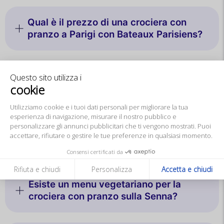
Qual è il prezzo di una crociera con
pranzo a Parigi con Bateaux Parisiens?
Questo sito utilizza i
Devo prenotare la crociera con pranzo
cookie
sui Bateaux Parisiens?
Utilizziamo cookie e i tuoi dati personali
per migliorare la tua esperienza di
navigazione, misurare il nostro pubblico e personalizzare gli annunci
Quali sono le differenze tra le opzioni
pubblicitari che ti vengono mostrati. Puoi accettare, rifiutare o
gestire le tue preferenze in qualsiasi momento.
per il pranzo?
Consensi certificati da
Rifiuta e chiudi
Personalizza
Accetta e chiudi
Esiste un menu vegetariano per la
crociera con pranzo sulla Senna?