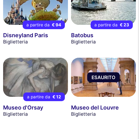
a partire da
€ 94
a partire da
€ 23
Disneyland Paris
Batobus
Biglietteria
Biglietteria
ESAURITO
a partire da
€ 12
Museo d'Orsay
Museo del Louvre
Biglietteria
Biglietteria