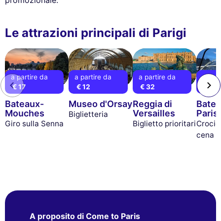
promozionale.
Le attrazioni principali di Parigi
a partire da
a partire da
a partire da
a part
€ 17
€ 12
€ 32
€ 99
Bateaux-
Museo d'Orsay
Reggia di
Bate
Mouches
Versailles
Paris
Biglietteria
Giro sulla Senna
Biglietto prioritari
Crocie
cena
A proposito di Come to Paris