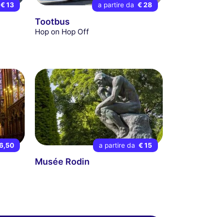
€ 13
a partire da
€ 28
Tootbus
Hop on Hop Off
6,50
a partire da
€ 15
Musée Rodin