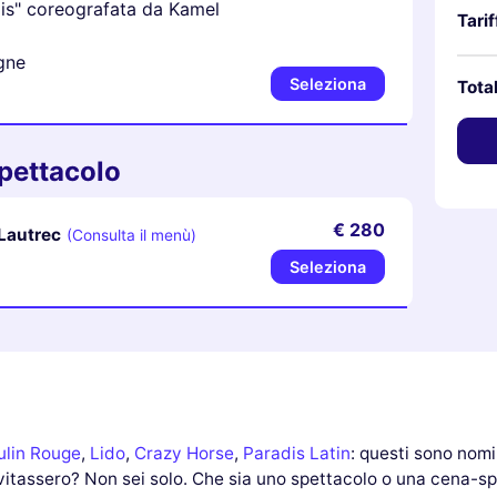
dis" coreografata da Kamel
Tarif
gne
Seleziona
Tota
pettacolo
€ 280
Lautrec
(Consulta il menù)
Seleziona
lin Rouge
,
Lido
,
Crazy Horse
,
Paradis Latin
: questi sono nom
invitassero? Non sei solo. Che sia uno spettacolo o una cena-sp