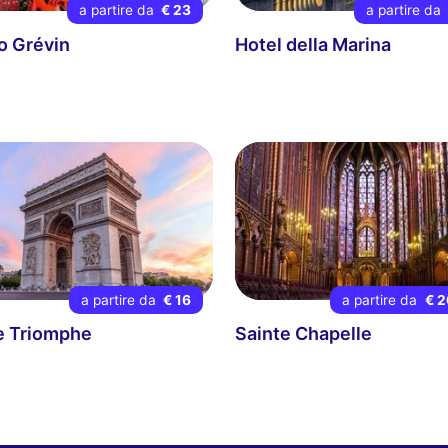
a partire da
€ 23
a partire da
 Grévin
Hotel della Marina
a partire da
€ 16
a partire da
€ 2
e Triomphe
Sainte Chapelle