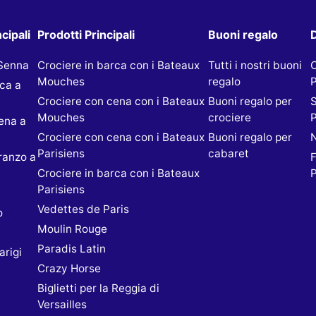
cipali
Prodotti Principali
Buoni regalo
D
 Senna
Crociere in barca con i Bateaux
Tutti i nostri buoni
Mouches
regalo
P
rca a
Crociere con cena con i Bateaux
Buoni regalo per
S
Mouches
crociere
P
ena a
Crociere con cena con i Bateaux
Buoni regalo per
N
Parisiens
cabaret
ranzo a
F
Crociere in barca con i Bateaux
P
Parisiens
Vedettes de Paris
o
Moulin Rouge
Paradis Latin
rigi
Crazy Horse
Biglietti per la Reggia di
Versailles