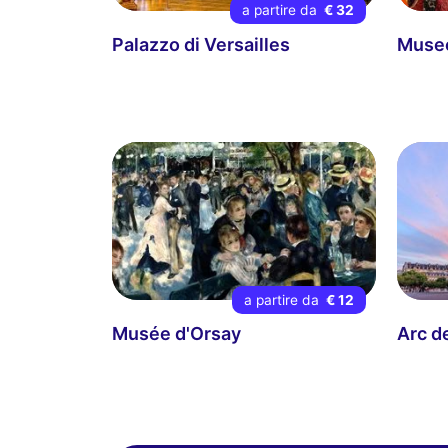
a partire da
€ 32
Palazzo di Versailles
Museo
a partire da
€ 12
Musée d'Orsay
Arc d