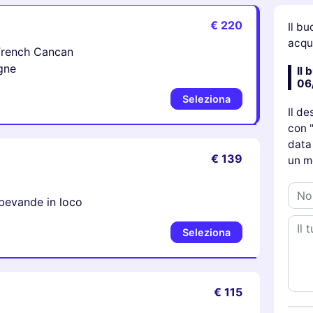
€ 220
Il bu
acqui
o French Cancan
gne
Il 
06
Seleziona
Il de
con "
data 
€ 139
un m
 bevande in loco
Seleziona
€ 115