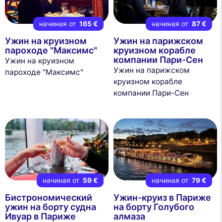
начиная от
165 €
начиная от
87 €
Ужин на круизном
Ужин на парижском
пароходе "Максимс"
круизном корабле
компании Пари-Сен
Ужин на круизном
Ужин на парижском
пароходе "Максимс"
круизном корабле
компании Пари-Сен
начиная от
59 €
начиная от
79 €
Бистрономический
Ужин-круиз в Париже
ужин на борту судна
на борту Голубого
Ивуар в Париже
алмаза