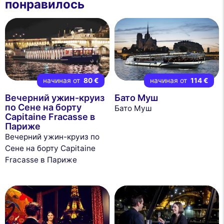
понравилось
начиная от
80 €
начиная от
114 €
Вечерний ужин-круиз
Бато Муш
по Сене на борту
Бато Муш
Capitaine Fracasse в
Париже
Вечерний ужин-круиз по
Сене на борту Capitaine
Fracasse в Париже