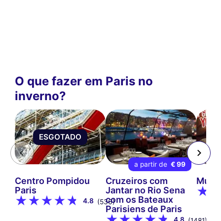
O que fazer em Paris no
inverno?
ESGOTADO
a partir de
€ 99
Centro Pompidou
Cruzeiros com
Muse
Paris
Jantar no Rio Sena
com os Bateaux
4.8
(536)
Parisiens de Paris
4.8
(1481)