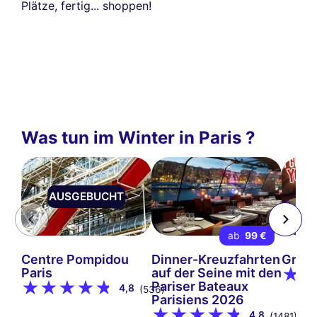
Plätze, fertig... shoppen!
Was tun im Winter in Paris ?
AUSGEBUCHT
ab
99 €
Centre Pompidou
Dinner-Kreuzfahrten
Grév
Paris
auf der Seine mit den
Pariser Bateaux
4,8
(536)
Parisiens 2026
4,8
(1481)