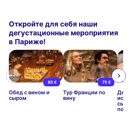
Откройте для себя наши
дегустационные мероприятия
в Париже!
85 €
75 €
Обед с вином и
Тур Франции по
Дегу
сыром
вину
искл
сыров
погр