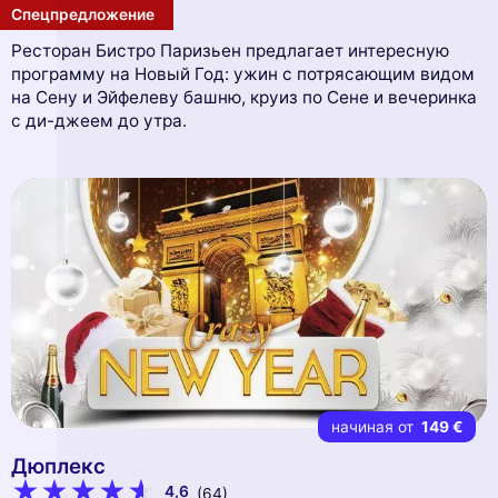
Спецпредложение
Ресторан Бистро Паризьен предлагает интересную
программу на Новый Год: ужин с потрясающим видом
на Сену и Эйфелеву башню, круиз по Сене и вечеринка
с ди-джеем до утра.
начиная от
149 €
Дюплекс
4,6
(64)