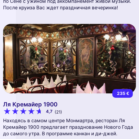
по Сене с ужином под аккомпанемент живой музыки.
После круиза Вас ждет праздничная вечеринка!
235 €
Ля Кремайер 1900
4,7
(21)
Находясь в самом центре Монмартра, ресторан Ля
Кремайер 1900 предлагает празднование Нового Года
до самого утра. В программе канкан и ди-джей.