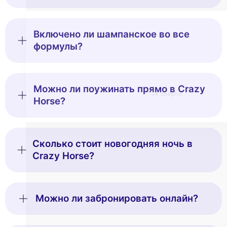
enhance your browsing experience,
measure our audience, and personalize the ads shown to you. You
can accept, reject or manage your preferences at any time.
Включено ли шампанское во все
Consents certified by
формулы?
Reject All
Cookies Settings
Accept and close
Можно ли поужинать прямо в Crazy
Horse?
Сколько стоит новогодняя ночь в
Crazy Horse?
Можно ли забронировать онлайн?