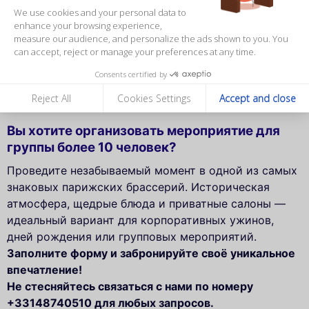
We use cookies and your personal data to
его самых прекрасных декоров.
enhance your browsing experience,
measure our audience, and personalize the ads shown to you. You
can accept, reject or manage your preferences at any time.
Consents certified by
Смета на группу
Reject All
Cookies Settings
Accept and close
Вы хотите организовать мероприятие для
группы более 10 человек?
Проведите незабываемый момент в одной из самых
знаковых парижских брассерий. Историческая
атмосфера, щедрые блюда и приватные салоны —
идеальный вариант для корпоративных ужинов,
дней рождения или групповых мероприятий.
Заполните форму и забронируйте своё уникальное
впечатление!
Не стесняйтесь связаться с нами по номеру
+33148740510 для любых запросов.