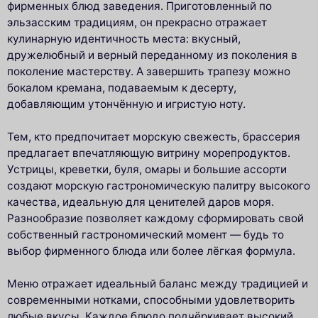
фирменных блюд заведения. Приготовленный по
эльзасским традициям, он прекрасно отражает
кулинарную идентичность места: вкусный,
дружелюбный и верный переданному из поколения в
поколение мастерству. А завершить трапезу можно
бокалом кремана, подаваемым к десерту,
добавляющим утончённую и игристую ноту.
Тем, кто предпочитает морскую свежесть, браcсерия
предлагает впечатляющую витрину морепродуктов.
Устрицы, креветки, буля, омары и большие ассорти
создают морскую гастрономическую палитру высокого
качества, идеальную для ценителей даров моря.
Разнообразие позволяет каждому сформировать свой
собственный гастрономический момент — будь то
выбор фирменного блюда или более лёгкая формула.
Меню отражает идеальный баланс между традицией и
современными нотками, способными удовлетворить
любые вкусы. Каждое блюдо подчёркивает высокий