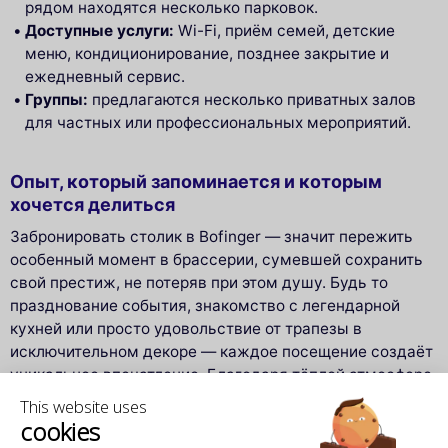
рядом находятся несколько парковок.
Доступные услуги:
Wi-Fi, приём семей, детские
меню, кондиционирование, позднее закрытие и
ежедневный сервис.
Группы:
предлагаются несколько приватных залов
для частных или профессиональных мероприятий.
Опыт, который запоминается и которым
хочется делиться
Забронировать столик в Bofinger — значит пережить
особенный момент в браcсерии, сумевшей сохранить
свой престиж, не потеряв при этом душу. Будь то
празднование события, знакомство с легендарной
кухней или просто удовольствие от трапезы в
исключительном декоре — каждое посещение создаёт
уникальное впечатление. Благодаря тёплой атмосфере,
внимательному обслуживанию и знаковому
This website uses
расположению Bofinger остаётся обязательным
cookies
пунктом для тех, кто хочет вкусить Париж в одном из