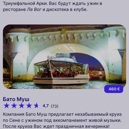
Триумфальной Арки. Вас будут ждать ужин в
ресторане
Ле Вог
и дискотека в клубе.
460 €
Бато Муш
4,7
(73)
Компания Бато Муш предлагает незабываемый круиз
по Сене с ужином под аккомпанемент живой музыки.
После круиза Вас ждет праздничная вечеринка!