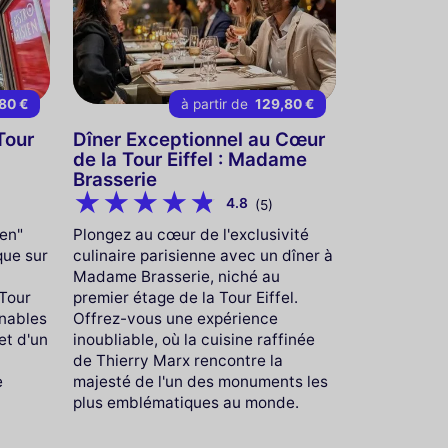
80 €
à partir de
129,80 €
Tour
Dîner Exceptionnel au Cœur
de la Tour Eiffel : Madame
Brasserie
4.8
(5)
ien"
Plongez au cœur de l'exclusivité
que sur
culinaire parisienne avec un dîner à
Madame Brasserie, niché au
 Tour
premier étage de la Tour Eiffel.
enables
Offrez-vous une expérience
et d'un
inoubliable, où la cuisine raffinée
de Thierry Marx rencontre la
e
majesté de l'un des monuments les
plus emblématiques au monde.