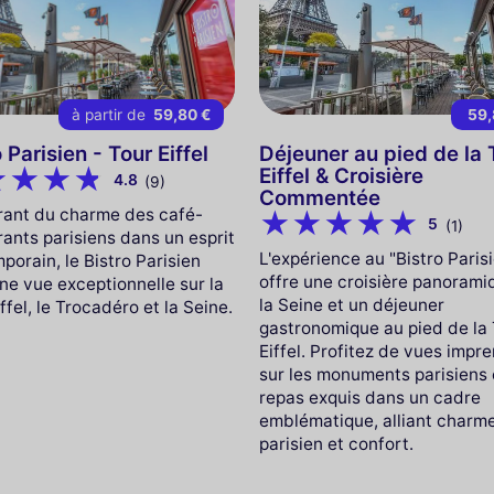
à partir de
59,80 €
59,
 Parisien - Tour Eiffel
Déjeuner au pied de la 
Eiffel & Croisière
4.8
(9)
Commentée
irant du charme des café-
5
(1)
rants parisiens dans un esprit
L'expérience au "Bistro Paris
porain, le Bistro Parisien
offre une croisière panorami
une vue exceptionnelle sur la
la Seine et un déjeuner
ffel, le Trocadéro et la Seine.
gastronomique au pied de la
Eiffel. Profitez de vues impr
sur les monuments parisiens 
repas exquis dans un cadre
emblématique, alliant charm
parisien et confort.