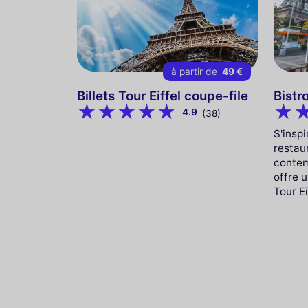
à partir de
49 €
Billets Tour Eiffel coupe-file
Bistro
4.9
(38)
S'insp
restau
contem
offre 
Tour Ei