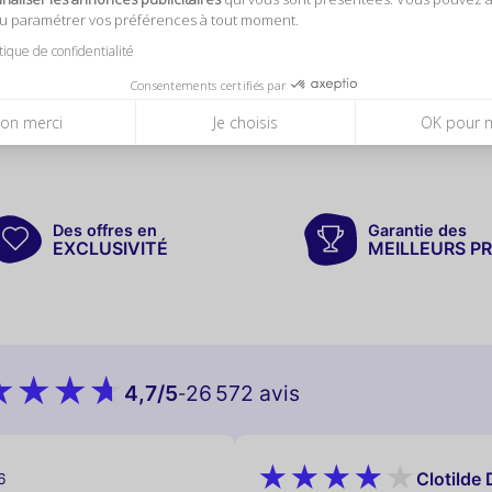
ou paramétrer vos préférences à tout moment.
itique de confidentialité
Consentements certifiés par
on merci
Je choisis
OK pour 
Des offres en
Garantie des
EXCLUSIVITÉ
MEILLEURS PR
4,7
/5
26 572 avis
-
Clotilde 
6