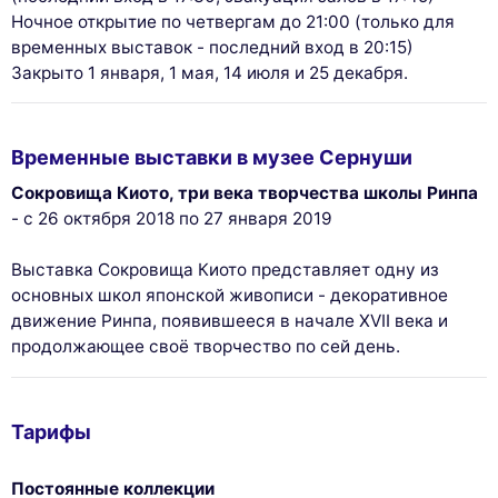
Ночное открытие по четвергам до 21:00 (только для
временных выставок - последний вход в 20:15)
This website uses
Закрыто 1 января, 1 мая, 14 июля и 25 декабря.
cookies
We use cookies and your personal data to enhance your browsing
Временные выставки в музее Сернуши
experience, measure our audience, and personalize the ads shown to
you. You can accept, reject or manage your preferences at any time.
Сокровища Киото, три века творчества школы Ринпа
- с 26 октября 2018 по 27 января 2019
Consents certified by
Reject All
Cookies Settings
Accept and close
Выставка Сокровища Киото представляет одну из
основных школ японской живописи - декоративное
движение Ринпа, появившееся в начале XVII века и
продолжающее своё творчество по сей день.
Тарифы
Постоянные коллекции