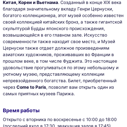
Китая, Кореи и Вьетнама
. Созданный в конце XIX века
благодаря значительному вкладу Генри Цернуски,
богатого коллекционера, этот музей особенно известен
своей коллекцией китайских бронз, а также гигантской
скульптурой Будды японского происхождения,
возвышающейся в его главном зале. Искусство
современности также находит свое место, и Музей
Цернуски также отдает должное произведениям
азиатских художников, проживавших во Франции в
прошлом веке, в том числе Фуджита. Это настоящее
удовольствие прогуливаться по этому небольшому и
уютному музею, представляющему коллекции
непревзойденного богатства. Билет, приобретенный
через
Come to Paris
, позволит вам открыть один из
самых приятных музеев Парижа.
Время работы
Открыто с вторника по воскресенье с 10:00 до 18:00
(последний вход в 17:30, эвакуация залов в 17:45)