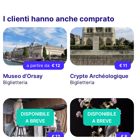
I clienti hanno anche comprato
a partire da
€ 12
€ 11
Museo d'Orsay
Crypte Archéologique
Biglietteria
Biglietteria
DISPONIBILE
DISPONIBILE
A BREVE
A BREVE
€ 12
€ 8