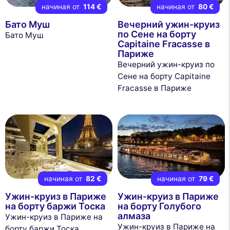
начиная от
114 €
начиная от
80 €
Бато Муш
Вечерний ужин-круиз
по Сене на борту
Бато Муш
Capitaine Fracasse в
Париже
Вечерний ужин-круиз по
Сене на борту Capitaine
Fracasse в Париже
начиная от
82 €
начиная от
79 €
Ужин-круиз в Париже
Ужин-круиз в Париже
на борту баржи Тоска
на борту Голубого
алмаза
Ужин-круиз в Париже на
Ужин-круиз в Париже на
борту баржи Тоска