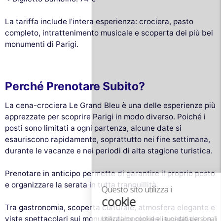
La tariffa include l’intera esperienza: crociera, pasto
completo, intrattenimento musicale e scoperta dei più bei
monumenti di Parigi.
Perché Prenotare Subito?
La cena-crociera Le Grand Bleu è una delle esperienze più
apprezzate per scoprire Parigi in modo diverso. Poiché i
Questo sito utilizza i
posti sono limitati a ogni partenza, alcune date si
cookie
esauriscono rapidamente, soprattutto nei fine settimana,
durante le vacanze e nei periodi di alta stagione turistica.
Utilizziamo cookie e i tuoi dati personali
per migliorare la tua esperienza di
Prenotare in anticipo permette di garantire il proprio posto
navigazione, misurare il nostro pubblico e personalizzare gli annunci
pubblicitari che ti vengono mostrati. Puoi accettare, rifiutare o
e organizzare la serata in tutta tranquillità.
gestire le tue preferenze in qualsiasi momento.
Tra gastronomia, scoperta culturale, atmosfera elegante e
Consensi certificati da
viste spettacolari sui monumenti iconici della capitale, Le