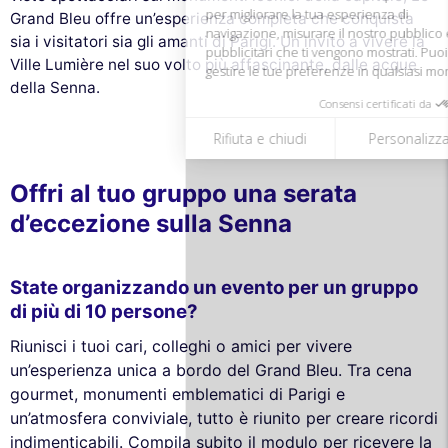
Rifiuta e chiudi
Personalizza
Accetta e chiudi
Grand Bleu offre un’esperienza completa che conquista
sia i visitatori sia gli amanti di Parigi. Un invito a vivere la
Ville Lumière nel suo volto più affascinante, dalle acque
della Senna.
Offri al tuo gruppo una serata
d’eccezione sulla Senna
State organizzando un evento per un gruppo
di più di 10 persone?
Riunisci i tuoi cari, colleghi o amici per vivere
un’esperienza unica a bordo del Grand Bleu. Tra cena
gourmet, monumenti emblematici di Parigi e
un’atmosfera conviviale, tutto è riunito per creare ricordi
indimenticabili. Compila subito il modulo per ricevere la