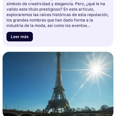
símbolo de creatividad y elegancia. Pero, ¿qué le ha
valido este título prestigioso? En este artículo,
exploraremos las raíces históricas de esta reputación,
los grandes nombres que han dado forma a la
industria de la moda, así como los eventos
emblemáticos que hacen de París el lugar de
encuentro imprescindible para los apasionados de la
Leer más
moda. Prepárate para sumergirte en el fascinante
universo de la moda parisina y descubrir por qué esta
ciudad sigue inspirando a generaciones enteras. ¡No
te pierdas esta oportunidad de comprender la
esencia misma de la moda a la francesa!