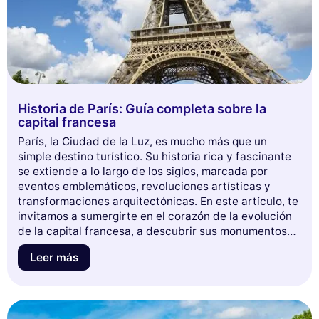
Historia de París: Guía completa sobre la
capital francesa
París, la Ciudad de la Luz, es mucho más que un
simple destino turístico. Su historia rica y fascinante
se extiende a lo largo de los siglos, marcada por
eventos emblemáticos, revoluciones artísticas y
transformaciones arquitectónicas. En este artículo, te
invitamos a sumergirte en el corazón de la evolución
de la capital francesa, a descubrir sus monumentos
emblemáticos, sus barrios cargados de historia y los
Leer más
personajes que han dado forma a su identidad. Ya
seas un apasionado de la historia o simplemente
curioso por aprender más sobre esta metrópoli
emblemática, déjate guiar a través de las páginas del