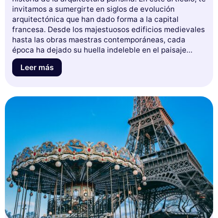
invitamos a sumergirte en siglos de evolución
arquitectónica que han dado forma a la capital
francesa. Desde los majestuosos edificios medievales
hasta las obras maestras contemporáneas, cada
época ha dejado su huella indeleble en el paisaje
urbano de París. Descubrirás no solo los estilos
Leer más
emblemáticos y los arquitectos famosos, sino también
las anécdotas y los secretos ocultos detrás de estas
estructuras emblemáticas. Prepárate para un viaje
cautivador a través del tiempo, que te dará una nueva
perspectiva sobre la Ciudad de la Luz. Déjate inspirar
y sigue leyendo para descubrir los tesoros
arquitectónicos que hacen de París un destino único
en el mundo.