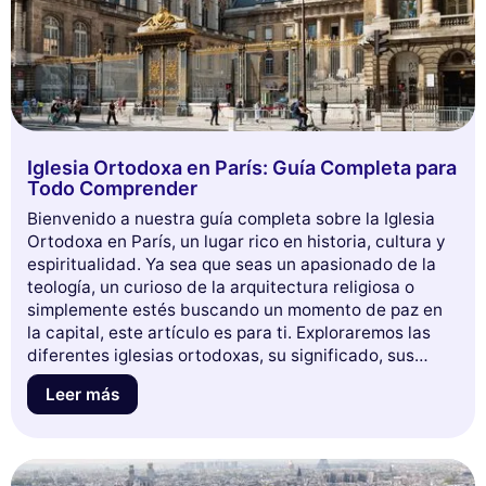
Iglesia Ortodoxa en París: Guía Completa para
Todo Comprender
Bienvenido a nuestra guía completa sobre la Iglesia
Ortodoxa en París, un lugar rico en historia, cultura y
espiritualidad. Ya sea que seas un apasionado de la
teología, un curioso de la arquitectura religiosa o
simplemente estés buscando un momento de paz en
Este sitio web utiliza
la capital, este artículo es para ti. Exploraremos las
cookies
diferentes iglesias ortodoxas, su significado, sus
tradiciones, y te proporcionaremos consejos prácticos
Utilizamos cookies y sus datos personales para mejorar su
Leer más
para visitarlas. Sumérgete con nosotros en este
experiencia de navegación, medir nuestra audiencia y personalizar los
fascinante universo y descubre cómo la Iglesia
anuncios publicitarios que se le muestran. Puede aceptar, rechazar o
Ortodoxa se integra en el paisaje parisino. ¡No te
gestionar sus preferencias en cualquier momento.
pierdas esta oportunidad de aprender más sobre una
Consentimientos certificados por