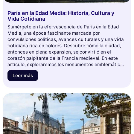
París en la Edad Media: Historia, Cultura y
Vida Cotidiana
Sumérgete en la efervescencia de París en la Edad
Media, una época fascinante marcada por
convulsiones políticas, avances culturales y una vida
cotidiana rica en colores. Descubre cómo la ciudad,
entonces en plena expansión, se convirtió en el
corazón palpitante de la Francia medieval. En este
artículo, exploraremos los monumentos emblemáticos,
los grandes eventos, así como los personajes
Leer más
influyentes que moldearon este período. Prepárate
para un viaje cautivador a través de las calles
empedradas y los misterios de la capital, donde cada
esquina cuenta una historia. No te pierdas esta
oportunidad de aprender más sobre París, la ciudad
de las luces, en sus inicios.