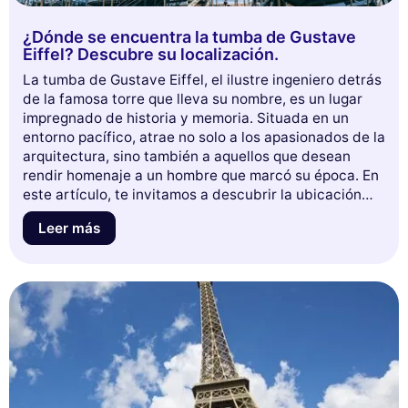
¿Dónde se encuentra la tumba de Gustave
Eiffel? Descubre su localización.
La tumba de Gustave Eiffel, el ilustre ingeniero detrás
de la famosa torre que lleva su nombre, es un lugar
impregnado de historia y memoria. Situada en un
entorno pacífico, atrae no solo a los apasionados de la
arquitectura, sino también a aquellos que desean
rendir homenaje a un hombre que marcó su época. En
este artículo, te invitamos a descubrir la ubicación
exacta de esta sepultura, así como las anécdotas
Leer más
fascinantes que la rodean. Sumérgete con nosotros
en el universo de Gustave Eiffel y déjate inspirar por
su legado.