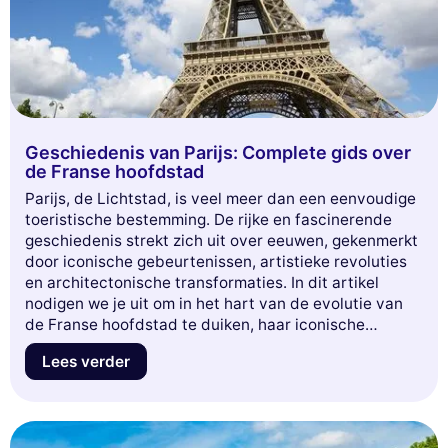
Geschiedenis van Parijs: Complete gids over
de Franse hoofdstad
Parijs, de Lichtstad, is veel meer dan een eenvoudige
toeristische bestemming. De rijke en fascinerende
geschiedenis strekt zich uit over eeuwen, gekenmerkt
door iconische gebeurtenissen, artistieke revoluties
en architectonische transformaties. In dit artikel
nodigen we je uit om in het hart van de evolutie van
de Franse hoofdstad te duiken, haar iconische
monumenten, historische wijken en de personen die
Lees verder
haar identiteit hebben gevormd te ontdekken. Of je nu
een geschiedenisliefhebber bent of gewoon
nieuwsgierig bent om meer te leren over deze
iconische metropool, laat je meevoeren door de