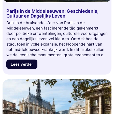
Parijs in de Middeleeuwen: Geschiedenis,
Cultuur en Dagelijks Leven
Duik in de bruisende sfeer van Parijs in de
Middeleeuwen, een fascinerende tijd gekenmerkt
door politieke omwentelingen, culturele vooruitgangen
en een dagelijks leven vol kleuren. Ontdek hoe de
stad, toen in volle expansie, het kloppende hart van
het middeleeuwse Frankrijk werd. In dit artikel zullen
we de iconische monumenten, grote evenementen en
invloedrijke personen verkennen die deze periode
Lees verder
hebben gevormd. Maak je klaar voor een boeiende
reis door de geplaveide straatjes en de mysteries van
de hoofdstad, waar elke straathoek een verhaal
vertelt. Mis deze kans niet om meer te leren over
Parijs, de stad van het licht, in zijn beginjaren.