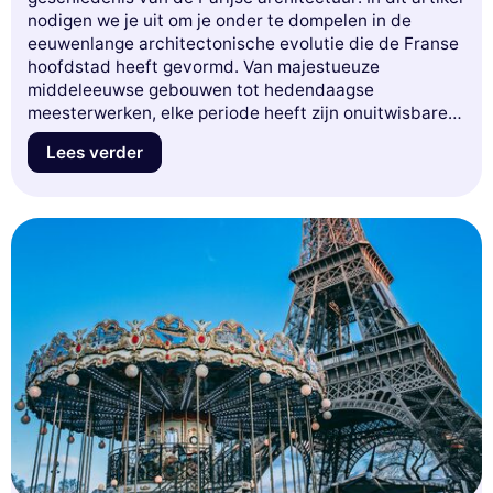
nodigen we je uit om je onder te dompelen in de
eeuwenlange architectonische evolutie die de Franse
hoofdstad heeft gevormd. Van majestueuze
middeleeuwse gebouwen tot hedendaagse
meesterwerken, elke periode heeft zijn onuitwisbare
stempel gedrukt op het stadslandschap van Parijs. Je
Lees verder
zult niet alleen de iconische stijlen en beroemde
architecten ontdekken, maar ook de anekdotes en
verborgen geheimen achter deze emblematische
structuren. Maak je klaar voor een boeiende reis door
de tijd, die je een nieuw perspectief op de Lichtstad
zal geven. Laat je inspireren en lees verder om de
architectonische schatten te ontdekken die van Parijs
een unieke bestemming ter wereld maken!