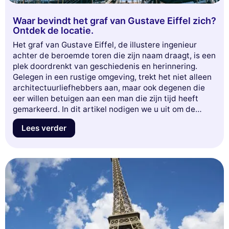
Waar bevindt het graf van Gustave Eiffel zich?
Ontdek de locatie.
Het graf van Gustave Eiffel, de illustere ingenieur
achter de beroemde toren die zijn naam draagt, is een
plek doordrenkt van geschiedenis en herinnering.
Gelegen in een rustige omgeving, trekt het niet alleen
architectuurliefhebbers aan, maar ook degenen die
eer willen betuigen aan een man die zijn tijd heeft
gemarkeerd. In dit artikel nodigen we u uit om de
exacte locatie van deze begraafplaats te ontdekken,
Lees verder
evenals de fascinerende anekdotes die ermee
verbonden zijn. Duik met ons in de wereld van
Gustave Eiffel en laat u inspireren door zijn erfgoed.