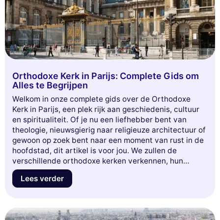
Orthodoxe Kerk in Parijs: Complete Gids om
Alles te Begrijpen
Welkom in onze complete gids over de Orthodoxe
Kerk in Parijs, een plek rijk aan geschiedenis, cultuur
en spiritualiteit. Of je nu een liefhebber bent van
theologie, nieuwsgierig naar religieuze architectuur of
gewoon op zoek bent naar een moment van rust in de
hoofdstad, dit artikel is voor jou. We zullen de
verschillende orthodoxe kerken verkennen, hun
betekenis, hun tradities, en je praktische tips geven
Lees verder
voor een bezoek. Duik met ons in deze fascinerende
wereld en ontdek hoe de Orthodoxe Kerk zich in het
Parijse landschap integreert. Mis deze kans niet om
meer te leren over een van de minder bekende