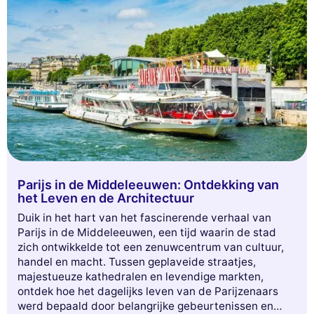
pagina's van de tijd en verken alles wat Parijs te
bieden heeft. Klaar om aan boord te gaan voor een
onvergetelijke reis?
Parijs in de Middeleeuwen: Ontdekking van
het Leven en de Architectuur
Duik in het hart van het fascinerende verhaal van
Parijs in de Middeleeuwen, een tijd waarin de stad
zich ontwikkelde tot een zenuwcentrum van cultuur,
handel en macht. Tussen geplaveide straatjes,
majestueuze kathedralen en levendige markten,
ontdek hoe het dagelijks leven van de Parijzenaars
werd bepaald door belangrijke gebeurtenissen en