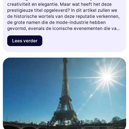
creativiteit en elegantie. Maar wat heeft het deze
prestigieuze titel opgeleverd? In dit artikel zullen we
de historische wortels van deze reputatie verkennen,
de grote namen die de mode-industrie hebben
gevormd, evenals de iconische evenementen die van
Parijs de onmisbare ontmoetingsplaats voor mode-
liefhebbers maken. Bereid je voor om
Lees verder
ondergedompeld te worden in de fascinerende wereld
van de Parijse mode en ontdek waarom deze stad
generaties lang blijft inspireren. Mis deze kans niet om
de essentie van de Franse mode te begrijpen!