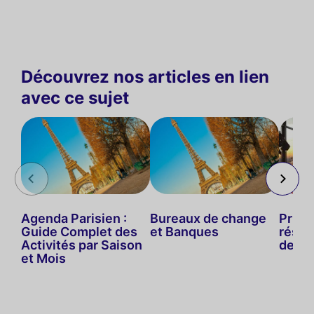
Découvrez nos articles en lien
avec ce sujet
Agenda Parisien :
Bureaux de change
Priva
Guide Complet des
et Banques
réser
Activités par Saison
de ré
et Mois