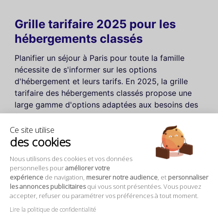
Grille tarifaire 2025 pour les
hébergements classés
Planifier un séjour à Paris pour toute la famille
nécessite de s'informer sur les options
d'hébergement et leurs tarifs. En 2025, la grille
tarifaire des hébergements classés propose une
large gamme d'options adaptées aux besoins des
familles.
Ce site utilise
des cookies
Catégories d'hébergements
Nous utilisons des cookies et vos données
Les prix varient selon la classification :
personnelles pour
améliorer votre
expérience
de navigation,
mesurer notre audience
, et
personnaliser
Hôtels 1 étoile
: à partir de 60 € la nuit.
les annonces publicitaires
qui vous sont présentées. Vous pouvez
accepter, refuser ou paramétrer vos préférences à tout moment.
Hôtels 3 étoiles
: entre 120 € et 200 € la nuit.
Hôtels 5 étoiles
: à partir de 300 € et plus.
Lire la politique de confidentialité