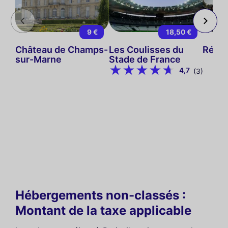
9 €
18,50 €
Château de Champs-
Les Coulisses du
Rétro
sur-Marne
Stade de France
4,7
(3)
Hébergements non-classés :
Montant de la taxe applicable