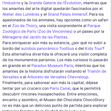
l’Industrie
y la
Grande Galerie de l’Évolution
, mientras que
los amantes del arte digital quedarán fascinados por el
Atelier des Lumières
y el
Grand Palais Immersif
. Para los
apasionados de los animales, hay opciones como un safari
en el
Zoo de Thoiry
, una visita sorprendente al
Parque
Zoológico de París (Zoo de Vincennes)
o un paseo por la
Ménagerie del Jardín de las Plantas
.
Para enriquecer aún más su estancia, ¿por qué no subir a
bordo del
autobús panorámico Tootbus
o del
Kids Tour
?
Esta alternativa divertida le ofrecerá una visión completa
de los monumentos parisinos. Los más curiosos lo pasarán
en grande en el
Paradox Museum Paris
, mientras que los
amantes de la historia disfrutarán visitando el
Trianón de
Versalles
o el
Arboreto de Versalles Chevreloup
.
Finalmente, para saborear aún más la capital, déjese
tentar por un crucero con
Paris Canal
, que le permitirá
descubrir rincones insospechados. Entre emociones,
encanto y asombro, el Museo del Chocolate ChocoStory
no es más que un delicioso punto de partida para explorar