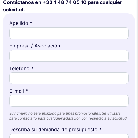
Contáctanos en +33 1 48 74 05 10 para cualquier
solicitud.
Apellido *
Empresa / Asociación
Teléfono *
E-mail *
Este sitio web utiliza
cookies
Su número no será utilizado para fines promocionales. Se utilizará
para contactarlo para cualquier aclaración con respecto a su solicitud.
Utilizamos cookies y sus datos personales para mejorar su
experiencia de navegación, medir nuestra audiencia y personalizar los
Describa su demanda de presupuesto *
anuncios publicitarios que se le muestran. Puede aceptar, rechazar o