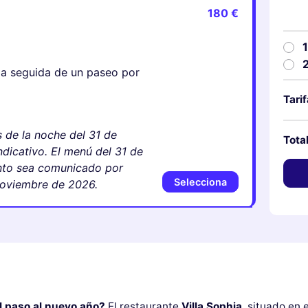
180 €
ada seguida de un paseo por
Tari
 de la noche del 31 de
Tota
ndicativo. El menú del 31 de
anto sea comunicado por
Selecciona
 noviembre de 2026.
l paso al nuevo año?
El restaurante
Villa Sophia
, situado en 