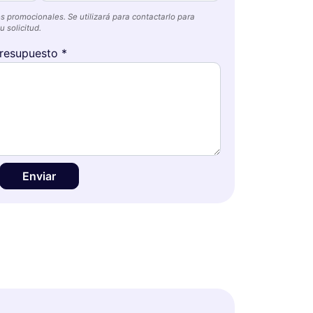
s promocionales. Se utilizará para contactarlo para
 solicitud.
resupuesto *
Enviar