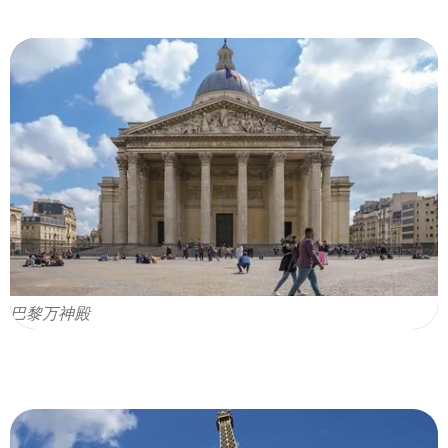
巴黎万神殿