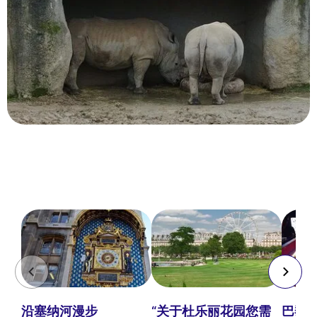
沿塞纳河漫步
“关于杜乐丽花园您需
巴黎