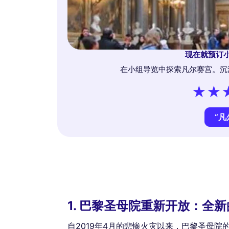
现在就预订
在小组导览中探索凡尔赛宫。沉
“凡
1. 巴黎圣母院重新开放：全
自2019年4月的悲惨火灾以来，巴黎圣母