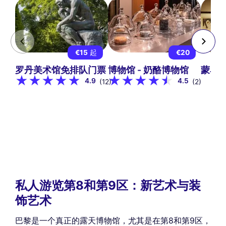
€15
起
€20
罗丹美术馆免排队门票
博物馆 - 奶酪博物馆
蒙马
4.9
4.5
(12)
(2)
私人游览第8和第9区：新艺术与装
饰艺术
巴黎是一个真正的露天博物馆，尤其是在第8和第9区，