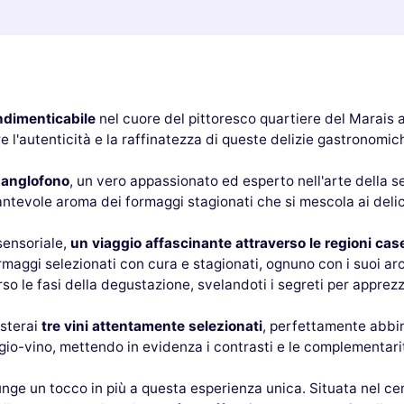
ndimenticabile
nel cuore del pittoresco quartiere del Marais 
ire l'autenticità e la raffinatezza di queste delizie gastronomi
 anglofono
, un vero appassionato ed esperto nell'arte della se
cantevole aroma dei formaggi stagionati che si mescola ai delic
sensoriale,
un viaggio affascinante attraverso le regioni casea
ormaggi selezionati con cura e stagionati, ognuno con i suoi ar
rso le fasi della degustazione, svelandoti i segreti per appre
usterai
tre vini attentamente selezionati
, perfettamente abbina
ggio-vino, mettendo in evidenza i contrasti e le complementari
e un tocco in più a questa esperienza unica. Situata nel centr