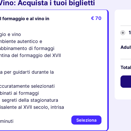
no: Acquista i tuoi biglietti
€ 70
 formaggio e al vino in
gio e vino
mbiente autentico e
Adul
l'abbinamento di formaggi
antina del formaggio del XVII
Tota
a per guidarti durante la
ccuratamente selezionati
binati ai formaggi
i segreti della stagionatura
alente al XVII secolo, intrisa
Seleziona
 minuti