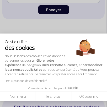
Envoyer
Questions fréquentes
Ce site utilise
des cookies
Quel est le prestataire de cette
Nous utilisons des cookies et vos données
personnelles pour
améliorer votre
dégustation de fromages à Paris ?
expérience
de navigation,
mesurer notre audience
, et
personnaliser
les annonces publicitaires
qui vous sont présentées. Vous pouvez
accepter, refuser ou paramétrer vos préférences à tout moment.
Lire la politique de confidentialité
Où se trouve le lieu de la
Dégustation ?
Consentements certifiés par
Non merci
Je choisis
OK pour moi