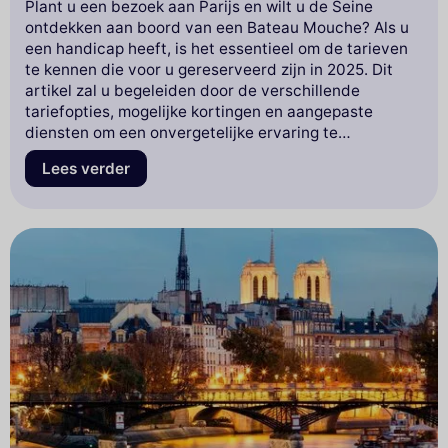
Plant u een bezoek aan Parijs en wilt u de Seine
ontdekken aan boord van een Bateau Mouche? Als u
een handicap heeft, is het essentieel om de tarieven
te kennen die voor u gereserveerd zijn in 2025. Dit
artikel zal u begeleiden door de verschillende
tariefopties, mogelijke kortingen en aangepaste
diensten om een onvergetelijke ervaring te
garanderen. Duik in onze verkenning van de Bateaux
Lees verder
Mouches en ontdek hoe u ten volle kunt genieten van
deze iconische cruise terwijl u profiteert van
gemakkelijke toegang. Mis deze waardevolle
informatie niet die uw verblijf in Parijs nog specialer
zal maken!