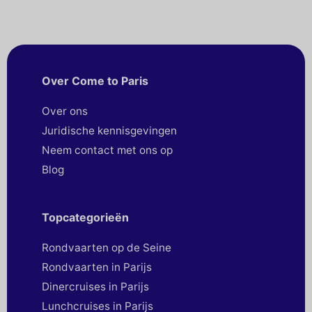
de oever te verkennen. Maak je klaar om door de
eeuwen te navigeren en deze rivier in een nieuw licht
te herontdekken. Ga met ons mee op een boeiende
reis door de tijd!
Over Come to Paris
Over ons
Juridische kennisgevingen
Neem contact met ons op
Blog
Topcategorieën
Rondvaarten op de Seine
Rondvaarten in Parijs
Dinercruises in Parijs
Lunchcruises in Parijs