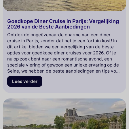
Goedkope Diner Cruise in Parijs: Vergelijking
2026 van de Beste Aanbiedingen
Ontdek de ongeëvenaarde charme van een diner
cruise in Parijs, zonder dat het je een fortuin kost! In
dit artikel bieden we een vergelijking van de beste
opties voor goedkope diner cruises voor 2026. Of je
nu op zoek bent naar een romantische avond, een
speciale viering of gewoon een unieke ervaring op de
Seine, we hebben de beste aanbiedingen en tips voor
je verzameld. Dompel jezelf onder in de magische
Lees verder
sfeer van de Lichtstad terwijl je geniet van heerlijke
gerechten en bewondert van adembenemende
uitzichten. Mis onze complete gids niet om van je
avond een onvergetelijk moment te maken!