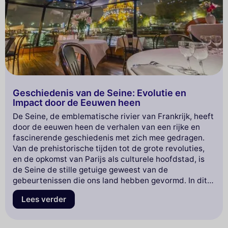
Geschiedenis van de Seine: Evolutie en
Impact door de Eeuwen heen
De Seine, de emblematische rivier van Frankrijk, heeft
door de eeuwen heen de verhalen van een rijke en
fascinerende geschiedenis met zich mee gedragen.
Van de prehistorische tijden tot de grote revoluties,
en de opkomst van Parijs als culturele hoofdstad, is
de Seine de stille getuige geweest van de
gebeurtenissen die ons land hebben gevormd. In dit
artikel nodigen we je uit om je onder te dompelen in
Lees verder
de kronkels van zijn geschiedenis, de legendes die het
omringen te ontdekken en zijn impact op de
ontwikkeling van de steden en samenlevingen langs