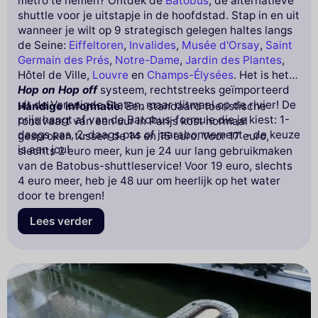
metro te nemen? Ontdek de
Batobus
, de alternatieve
shuttle voor je uitstapje in de hoofdstad. Stap in en uit
wanneer je wilt op 9 strategisch gelegen haltes langs
de Seine:
Eiffeltoren
,
Invalides
,
Musée d'Orsay
,
Saint
Germain des Prés
,
Notre-Dame
,
Jardin des Plantes
,
Hôtel de Ville,
Louvre
en
Champs-Élysées
. Het is het
Hop on Hop off
systeem, rechtstreeks geïmporteerd
uit de Verenigde Staten, maar ditmaal op de rivier! De
Handige informatie
: Een standaard toeristische
prijs hangt af van de Batobus-formule die je kiest: 1-
rondvaart van een uur in Parijs kost normaal
daags pas, 2-daags pas of jaarabonnement - de keuze
gesproken tussen de 14 en 15 euro. Voor 17 euro,
is aan jou!
slechts 2 euro meer, kun je 24 uur lang gebruikmaken
van de Batobus-shuttleservice! Voor 19 euro, slechts
4 euro meer, heb je 48 uur om heerlijk op het water
door te brengen!
Lees verder