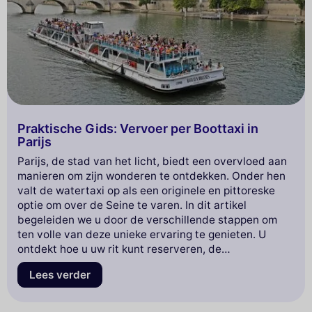
Praktische Gids: Vervoer per Boottaxi in
Parijs
Parijs, de stad van het licht, biedt een overvloed aan
manieren om zijn wonderen te ontdekken. Onder hen
valt de watertaxi op als een originele en pittoreske
optie om over de Seine te varen. In dit artikel
begeleiden we u door de verschillende stappen om
ten volle van deze unieke ervaring te genieten. U
ontdekt hoe u uw rit kunt reserveren, de
instapplaatsen, evenals de hoogtepunten die u vanaf
Lees verder
het water kunt zien. Bereid u voor om Parijs vanuit een
nieuw perspectief te ervaren en rustig over zijn
wateren te glijden. Stap met ons aan boord voor een