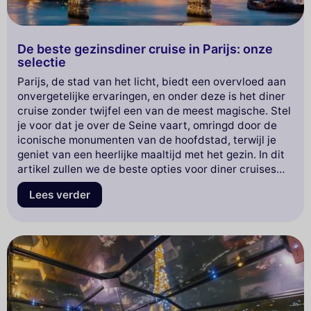
De beste gezinsdiner cruise in Parijs: onze
selectie
Parijs, de stad van het licht, biedt een overvloed aan
onvergetelijke ervaringen, en onder deze is het diner
cruise zonder twijfel een van de meest magische. Stel
je voor dat je over de Seine vaart, omringd door de
iconische monumenten van de hoofdstad, terwijl je
geniet van een heerlijke maaltijd met het gezin. In dit
artikel zullen we de beste opties voor diner cruises
voor gezinnen verkennen, met een focus op
Lees verder
gevarieerde menu's, boeiende entertainment en
adembenemende uitzichten. Maak je klaar om te
ontdekken hoe je een eenvoudige avond kunt
omtoveren tot een memorabele avontuur in het hart
van Parijs. Mis deze tips niet om de ervaring te kiezen
die zowel jong als oud zal verrukken!