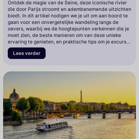
Ontdek de magie van de Seine, deze iconische rivier
die door Parijs stroomt en adembenemende uitzichten
biedt. In dit artikel nodigen we je uit om aan boord te
gaan voor een onvergetelijke wandeling langs de
oevers, waarbij we de hoogtepunten verkennen die je
moet zien, de beste manieren om van deze unieke
ervaring te genieten, en praktische tips om je excursie
memorabel te maken. Of je nu een voorbijgaande
Lees verder
bezoeker bent of een inwoner die op zoek is naar
nieuwe ontdekkingen, laat je verleiden door de
geheimen die de Seine te bieden heeft. Klaar om te
navigeren? Lees verder om alles te weten te komen
over dit aquatische avontuur!