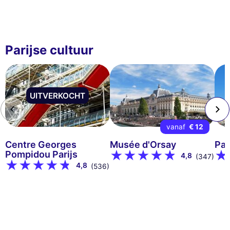
Parijse cultuur
UITVERKOCHT
vanaf
€ 12
Centre Georges
Musée d'Orsay
Pan
Pompidou Parijs
4,8
(347)
4,8
(536)