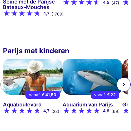
Seine met de Parijse
4,5
(47)
Bateaux-Mouches
4,7
(1709)
Parijs met kinderen
vanaf
€ 41,50
vanaf
€ 22
Aquaboulevard
Aquarium van Parijs
Gr
4,7
4,8
(23)
(69)