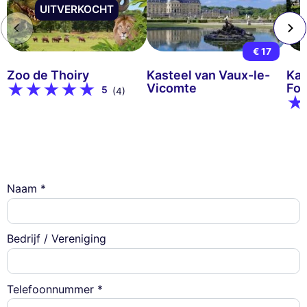
UITVERKOCHT
€ 17
Zoo de Thoiry
Kasteel van Vaux-le-
Kas
Vicomte
Fon
5
(4)
Naam *
Bedrijf / Vereniging
Telefoonnummer *