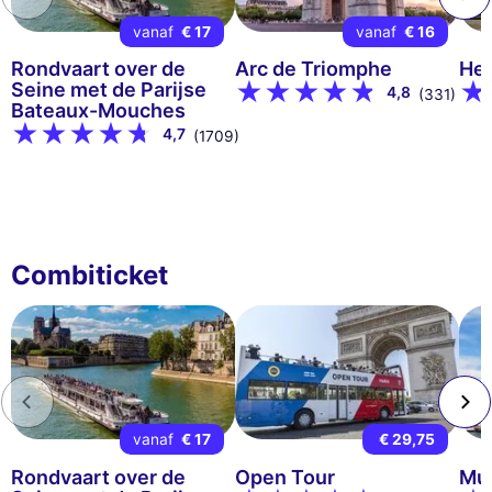
vanaf
€ 17
vanaf
€ 16
Rondvaart over de
Arc de Triomphe
Het
Seine met de Parijse
4,8
(331)
Bateaux-Mouches
4,7
(1709)
Combiticket
vanaf
€ 17
€ 29,75
Rondvaart over de
Open Tour
Mus