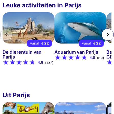
Leuke activiteiten in Parijs
vanaf
€ 22
vanaf
€ 22
De dierentuin van
Aquarium van Parijs
Bal
Parijs
GE
4,8
(69)
4,8
(132)
Uit Parijs