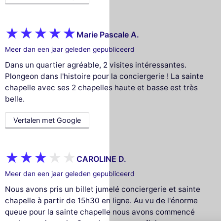
Marie Pascale A.
Meer dan een jaar geleden gepubliceerd
Dans un quartier agréable, 2 visites intéressantes.
Plongeon dans l'histoire pour la conciergerie ! La sainte
chapelle avec ses 2 chapelles haute et basse est très
belle.
Vertalen met Google
CAROLINE D.
Deze website gebruikt
Meer dan een jaar geleden gepubliceerd
cookies
Nous avons pris un billet jumelé conciergerie et sainte
chapelle à partir de 15h30 en ligne. Au vu de l'énorme
Wij gebruiken cookies en uw persoonlijke
queue pour la sainte chapelle nous avons commencé
gegevens om uw browse-ervaring te