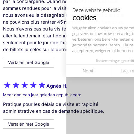
verbeteren, ons bereik te meten en de advertenties die u worden
par la conciergerie. Quand nous avons fini nous nous
getoond te personaliseren. U kunt uw voorkeuren op elk moment
sommes rendues pour la visite de la sainte chapelle et
accepteren, weigeren of beheren.
nous avons eu la désagréable surprise de voir que nous
ne pouvions plus rentrer 45 minutes avant la fermeture.
Toestemmingen gecertificeerd door
Nous n'avons pas pu la visiter et bien sûr impossible d'y
Nooit!
Laat me zien
Dit is ok voor mik
aller le lendemain étant donné que c'était valable
seulement pour le jour de l'achat. Donc ne pas prendre
de billets jumelés sur le dernier créneau de 15h30!!!
Vertalen met Google
Agnès H.
Meer dan een jaar geleden gepubliceerd
Pratique pour les délais de visite et rapidité
administrative en cas de demande spécifique.
Vertalen met Google