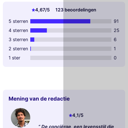
4,67
/5
123 beoordelingen
5 sterren
91
4 sterren
25
3 sterren
6
2 sterren
1
1 ster
0
Mening van de redactie
4,1
/5
De conciërge, een levensstijl die