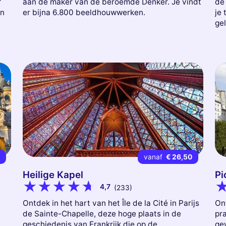
'
aan de maker van de beroemde Denker. Je vindt
de 
en
er bijna 6.800 beeldhouwwerken.
je 
gel
2
vanaf
€ 26,50
Heilige Kapel
Pi
4,7
(233)
Ontdek in het hart van het Île de la Cité in Parijs
On
de Sainte-Chapelle, deze hoge plaats in de
pra
geschiedenis van Frankrijk die op de
ge