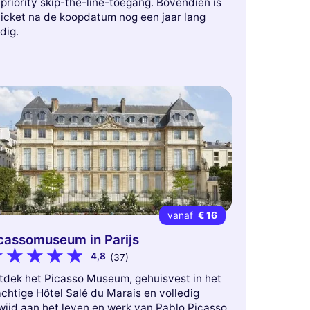
priority skip-the-line-toegang. Bovendien is
ticket na de koopdatum nog een jaar lang
dig.
vanaf
€ 16
cassomuseum in Parijs
4,8
(37)
tdek het Picasso Museum, gehuisvest in het
chtige Hôtel Salé du Marais en volledig
wijd aan het leven en werk van Pablo Picasso.