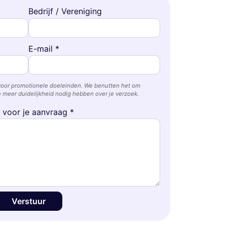
Bedrijf / Vereniging
E-mail *
voor promotionele doeleinden. We benutten het om
 meer duidelijkheid nodig hebben over je verzoek.
e voor je aanvraag *
Verstuur