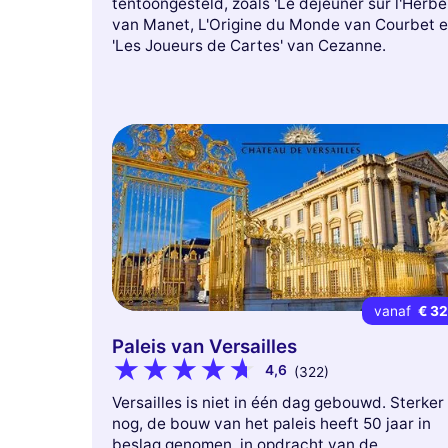
tentoongesteld, zoals 'Le dejeuner sur l'Herbe
van Manet, L'Origine du Monde van Courbet 
'Les Joueurs de Cartes' van Cezanne.
vanaf
€ 3
Paleis van Versailles
4,6
(322)
Versailles is niet in één dag gebouwd. Sterker
nog, de bouw van het paleis heeft 50 jaar in
beslag genomen, in opdracht van de