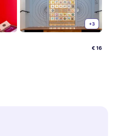
+3
€ 16