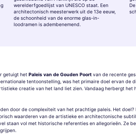
ag
werelderfgoedlijst van UNESCO staat. Een
De
architectonisch meesterwerk uit de 13e eeuw,
sch
de schoonheid van de enorme glas-in-
loodramen is adembenemend.
r getuigt het
Paleis van de Gouden Poort
van de recente gesc
rnationale tentoonstelling, was het primaire doel ervan de diver
rtistieke creatie van het land liet zien. Vandaag herbergt het
en door de complexiteit van het prachtige paleis. Het doel? 
orisch waarderen van de artistieke en architectonische subti
vel staan vol met historische referenties en allegorieën. Ze b
grijpen.