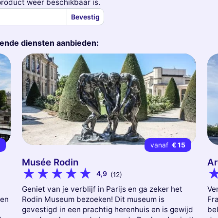
roduct weer beschikbaar is.
Bevestig
gende diensten aanbieden:
2
vanaf
€ 15
Musée Rodin
Ar
4,9
(12)
Geniet van je verblijf in Parijs en ga zeker het
Ver
een
Rodin Museum bezoeken! Dit museum is
Fra
gevestigd in een prachtig herenhuis en is gewijd
be