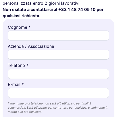
personalizzata entro 2 giorni lavorativi.
Non esitate a contattarci al +33 1 48 74 05 10 per
qualsiasi richiesta.
Cognome *
Questo sito utilizza i
cookie
Utilizziamo cookie e i tuoi dati personali per
Azienda / Associazione
migliorare la tua esperienza di navigazione,
misurare il nostro pubblico e personalizzare gli annunci pubblicitari che
ti vengono mostrati. Puoi accettare, rifiutare o gestire le tue
Telefono *
preferenze in qualsiasi momento.
Consensi certificati da
Rifiuta e chiudi
Personalizza
Accetta e chiudi
E-mail *
Il tuo numero di telefono non sarà più utilizzato per finalità
commerciali. Sarà utilizzato per contattarti per qualsiasi chiarimento in
merito alla tua richiesta.