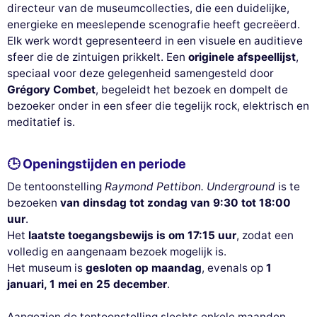
directeur van de museumcollecties, die een duidelijke,
energieke en meeslepende scenografie heeft gecreëerd.
Elk werk wordt gepresenteerd in een visuele en auditieve
sfeer die de zintuigen prikkelt. Een
originele afspeellijst
,
speciaal voor deze gelegenheid samengesteld door
Grégory Combet
, begeleidt het bezoek en dompelt de
bezoeker onder in een sfeer die tegelijk rock, elektrisch en
meditatief is.
🕒 Openingstijden en periode
De tentoonstelling
Raymond Pettibon. Underground
is te
bezoeken
van dinsdag tot zondag van 9:30 tot 18:00
uur
.
Het
laatste toegangsbewijs is om 17:15 uur
, zodat een
volledig en aangenaam bezoek mogelijk is.
Het museum is
gesloten op maandag
, evenals op
1
januari, 1 mei en 25 december
.
Aangezien de tentoonstelling slechts enkele maanden