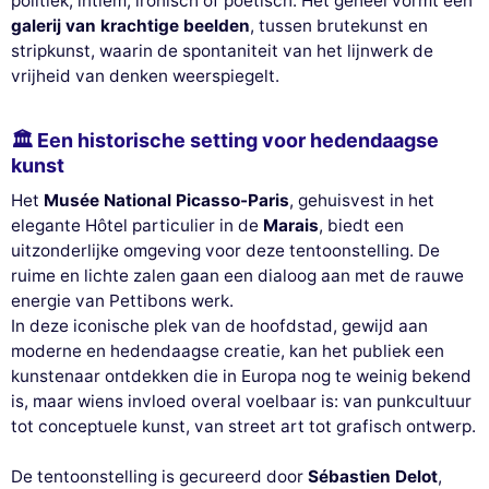
politiek, intiem, ironisch of poëtisch. Het geheel vormt een
galerij van krachtige beelden
, tussen brutekunst en
stripkunst, waarin de spontaniteit van het lijnwerk de
vrijheid van denken weerspiegelt.
🏛 Een historische setting voor hedendaagse
kunst
Het
Musée National Picasso-Paris
, gehuisvest in het
elegante Hôtel particulier in de
Marais
, biedt een
uitzonderlijke omgeving voor deze tentoonstelling. De
ruime en lichte zalen gaan een dialoog aan met de rauwe
energie van Pettibons werk.
In deze iconische plek van de hoofdstad, gewijd aan
moderne en hedendaagse creatie, kan het publiek een
kunstenaar ontdekken die in Europa nog te weinig bekend
is, maar wiens invloed overal voelbaar is: van punkcultuur
tot conceptuele kunst, van street art tot grafisch ontwerp.
De tentoonstelling is gecureerd door
Sébastien Delot
,