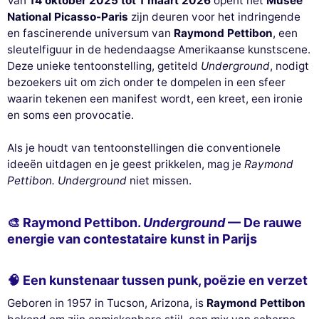
Van
14 oktober 2025 tot 1 maart 2026
opent het
Musée
National Picasso-Paris
zijn deuren voor het indringende
en fascinerende universum van
Raymond Pettibon
, een
sleutelfiguur in de hedendaagse Amerikaanse kunstscene.
Deze unieke tentoonstelling, getiteld
Underground
, nodigt
bezoekers uit om zich onder te dompelen in een sfeer
waarin tekenen een manifest wordt, een kreet, een ironie
en soms een provocatie.
Als je houdt van tentoonstellingen die conventionele
ideeën uitdagen en je geest prikkelen, mag je
Raymond
Pettibon. Underground
niet missen.
🎨 Raymond Pettibon.
Underground
— De rauwe
energie van contestataire kunst in Parijs
🧠 Een kunstenaar tussen punk, poëzie en verzet
Geboren in 1957 in Tucson, Arizona, is
Raymond Pettibon