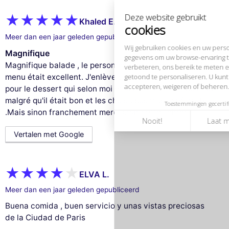
verbeteren, ons bereik te meten en de advertenties die u worden
getoond te personaliseren. U kunt uw voorkeuren op elk moment
accepteren, weigeren of beheren.
Khaled E.
Meer dan een jaar geleden gepubliceerd
Toestemmingen gecertificeerd door
Magnifique
Nooit!
Laat me zien
Dit is ok voor mik
Magnifique balade , le personnel rien à dire parfait . Le
menu était excellent. J'enlève quand.meme un point
pour le dessert qui selon moi et juste moi n'était pas fou
malgré qu'il était bon et les chaise pas tres confortable
.Mais sinon franchement merci pour cette soirée.
Vertalen met Google
ELVA L.
Meer dan een jaar geleden gepubliceerd
Buena comida , buen servicio y unas vistas preciosas
de la Ciudad de Paris