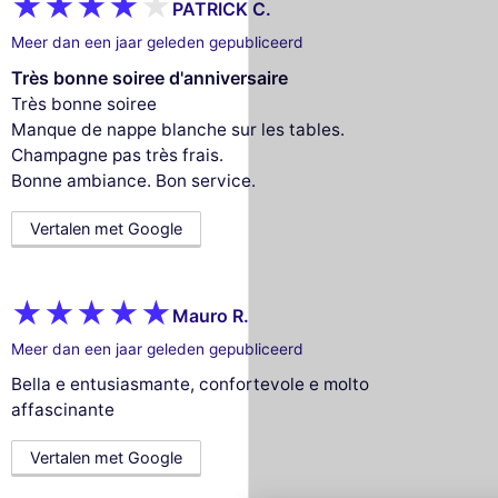
PATRICK C.
Meer dan een jaar geleden gepubliceerd
Très bonne soiree d'anniversaire
Très bonne soiree
Manque de nappe blanche sur les tables.
Champagne pas très frais.
Bonne ambiance. Bon service.
Vertalen met Google
Mauro R.
Meer dan een jaar geleden gepubliceerd
Bella e entusiasmante, confortevole e molto
Deze website gebruikt
affascinante
cookies
Vertalen met Google
Wij gebruiken cookies en uw persoonlijke
gegevens om uw browse-ervaring te