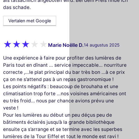
als tatsächlich angeboten wird. Bei dem Preis finde ich
das schade.
Vertalen met Google
Marie Noëlle D.
14 augustus 2025
Une expérience à faire pour profiter des lumières de
Paris tout en dînant … service impeccable… nourriture
correcte ,…le plat principal du bar très bon …à ce prix
ça on ne s’attend pas à un repas gastronomique !
Les points négatifs : beaucoup de brouhaha et une
climatisation trop forte …nos voisines américaines ont
eu très froid… nous par chance avions prévu une
veste !
Pour les lumières au début un peu déçus peu de
bâtiments éclairés jusqu’à la grande bibliothèque
ensuite ça s’arrange et se termine avec les superbes
lumières de la Tour Eiffel et tout le monde est ravi !