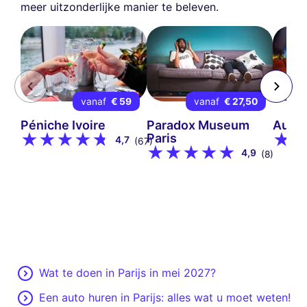
meer uitzonderlijke manier te beleven.
vanaf
€ 59
vanaf
€ 27,50
Péniche Ivoire
Paradox Museum
Aura 
Paris
4,7
(67)
4,9
(8)
Wat te doen in Parijs in mei 2027?
Een auto huren in Parijs: alles wat u moet weten!