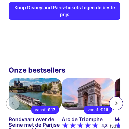
Koop Disneyland Paris-tickets tegen de beste
prijs
Onze bestsellers
vanaf
€ 17
vanaf
€ 16
Rondvaart over de
Arc de Triomphe
Mouli
Seine met de Parijse
4,8
(331)