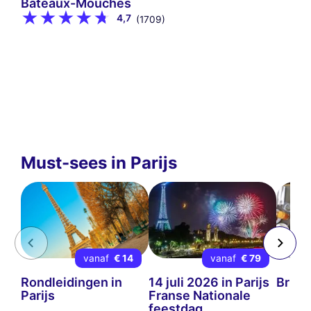
Bateaux-Mouches
4,7
(1709)
Must-sees in Parijs
vanaf
€ 14
vanaf
€ 79
Rondleidingen in
14 juli 2026 in Parijs
Brunc
Parijs
Franse Nationale
feestdag