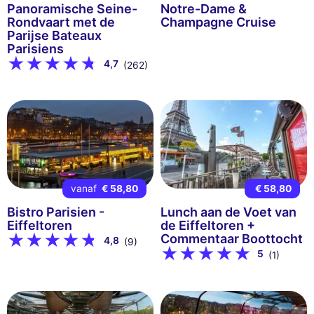
Panoramische Seine-
Notre-Dame &
Rondvaart met de
Champagne Cruise
Parijse Bateaux
Parisiens
4,7
(262)
vanaf
€ 58,80
€ 58,80
Bistro Parisien -
Lunch aan de Voet van
Eiffeltoren
de Eiffeltoren +
Commentaar Boottocht
4,8
(9)
5
(1)