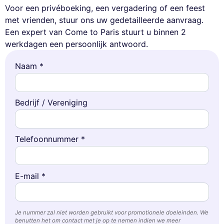
Voor een privéboeking, een vergadering of een feest
met vrienden, stuur ons uw gedetailleerde aanvraag.
Een expert van Come to Paris stuurt u binnen 2
werkdagen een persoonlijk antwoord.
Naam *
Bedrijf / Vereniging
Deze website gebruikt
cookies
Wij gebruiken cookies en uw persoonlijke gegevens om uw browse-
Telefoonnummer *
ervaring te verbeteren, ons bereik te meten en de advertenties die u
worden getoond te personaliseren. U kunt uw voorkeuren op elk
moment accepteren, weigeren of beheren.
E-mail *
Toestemmingen gecertificeerd door
Nooit!
Laat me zien
Dit is ok voor mik
Je nummer zal niet worden gebruikt voor promotionele doeleinden. We
benutten het om contact met je op te nemen indien we meer