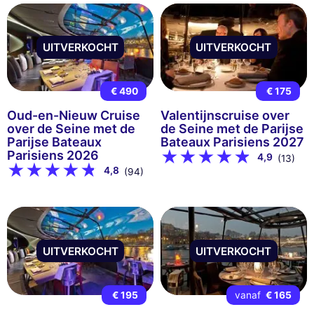
UITVERKOCHT
UITVERKOCHT
€ 490
€ 175
Oud-en-Nieuw Cruise
Valentijnscruise over
over de Seine met de
de Seine met de Parijse
Parijse Bateaux
Bateaux Parisiens 2027
Parisiens 2026
4,9
(13)
4,8
(94)
UITVERKOCHT
UITVERKOCHT
€ 195
vanaf
€ 165