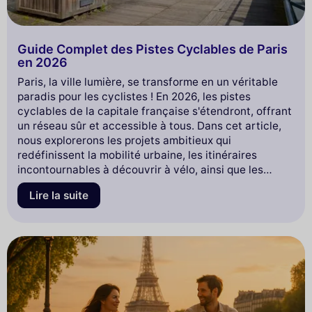
Guide Complet des Pistes Cyclables de Paris
en 2026
Paris, la ville lumière, se transforme en un véritable
paradis pour les cyclistes ! En 2026, les pistes
cyclables de la capitale française s'étendront, offrant
un réseau sûr et accessible à tous. Dans cet article,
nous explorerons les projets ambitieux qui
redéfinissent la mobilité urbaine, les itinéraires
incontournables à découvrir à vélo, ainsi que les
initiatives écologiques qui accompagnent cette
Lire la suite
révolution. Préparez-vous à pédaler à travers les rues
emblématiques de Paris tout en découvrant comment
cette métropole devient un modèle de durabilité !