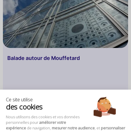
Balade autour de Mouffetard
Ce site utilise
des cookies
Lire la suite
Nous utilisons des cookies et vos données
personnelles pour
améliorer votre
expérience
de navigation,
mesurer notre audience
, et
personnaliser