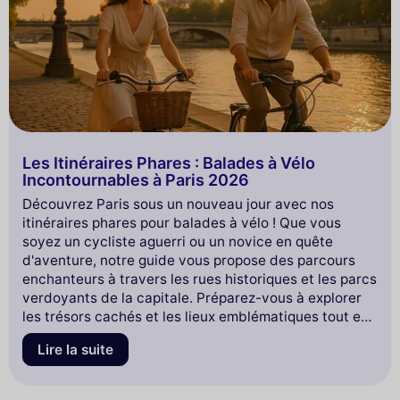
Les Itinéraires Phares : Balades à Vélo
Incontournables à Paris 2026
Découvrez Paris sous un nouveau jour avec nos
itinéraires phares pour balades à vélo ! Que vous
soyez un cycliste aguerri ou un novice en quête
d'aventure, notre guide vous propose des parcours
enchanteurs à travers les rues historiques et les parcs
verdoyants de la capitale. Préparez-vous à explorer
les trésors cachés et les lieux emblématiques tout en
profitant de la liberté que procure le vélo. Embarquez
Lire la suite
avec nous pour une expérience inoubliable et laissez-
vous inspirer par la beauté de Paris à chaque coup de
pédale !