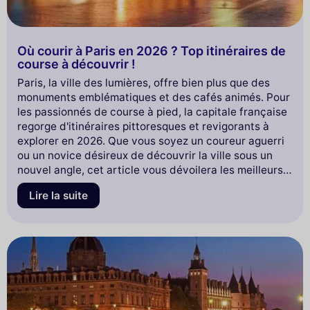
Où courir à Paris en 2026 ? Top itinéraires de
course à découvrir !
Paris, la ville des lumières, offre bien plus que des
monuments emblématiques et des cafés animés. Pour
les passionnés de course à pied, la capitale française
regorge d'itinéraires pittoresques et revigorants à
explorer en 2026. Que vous soyez un coureur aguerri
ou un novice désireux de découvrir la ville sous un
nouvel angle, cet article vous dévoilera les meilleurs
parcours, des parcs verdoyants aux quais de la Seine,
Lire la suite
en passant par des quartiers emblématiques.
Préparez-vous à enfiler vos baskets et à plonger dans
l'univers fascinant de la course à Paris !