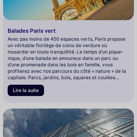
Balades Paris vert
Avec pas moins de 450 espaces verts, Paris propose
un véritable florilège de coins de verdure où
musarder en toute tranquillité. Le temps d’un pique-
nique, d’une balade en amoureux dans un parc ou
d’une promenade dans les bois en famille, vous
profiterez avec nos parcours du côté « nature » de la
capitale. Parcs, jardins, bois, squares et coulées
vertes… les mordus de verdure trouveront forcément
leur bonheur grâce à la grande variété de parcs à
Lire la suite
Paris et pourront se mettre au vert sans même avoir
besoin d’aller à la campagne. Si vous êtes plutôt
amateur de longues balades complètement à l’abri du
tumulte citadin, vous découvrirez avec nos parcours
de très beaux circuits près des bois aux portes de
Paris ou dans les grands parcs comme ceux des
Buttes Chaumont ou de Montsouris.