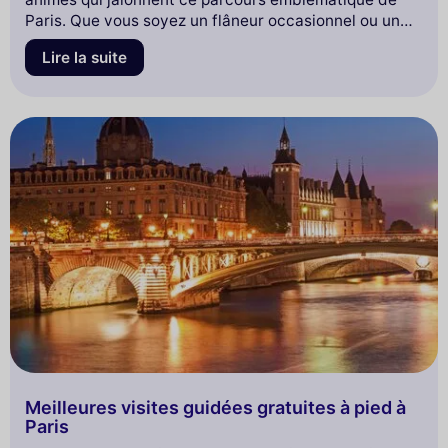
Paris. Que vous soyez un flâneur occasionnel ou un
passionné d'histoire, cette promenade vous révélera
Lire la suite
les secrets cachés de ce quartier vibrant.
Meilleures visites guidées gratuites à pied à
Paris