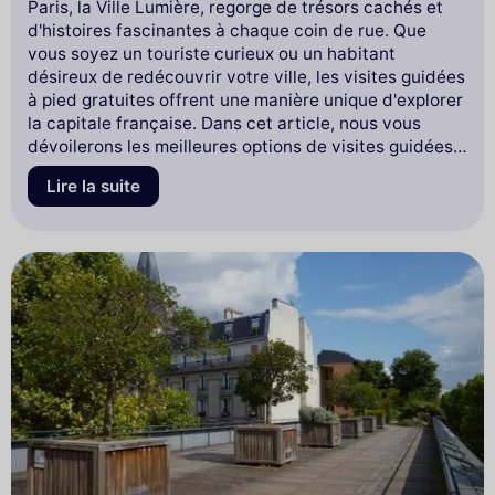
Paris, la Ville Lumière, regorge de trésors cachés et
d'histoires fascinantes à chaque coin de rue. Que
vous soyez un touriste curieux ou un habitant
désireux de redécouvrir votre ville, les visites guidées
à pied gratuites offrent une manière unique d'explorer
la capitale française. Dans cet article, nous vous
dévoilerons les meilleures options de visites guidées à
pied gratuites, vous permettant de plonger dans
Lire la suite
l'histoire, la culture et l'architecture de Paris sans
débourser un centime.