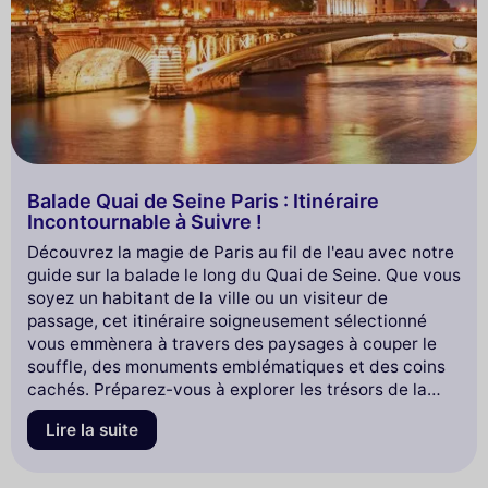
Balade Quai de Seine Paris : Itinéraire
Incontournable à Suivre !
Découvrez la magie de Paris au fil de l'eau avec notre
guide sur la balade le long du Quai de Seine. Que vous
soyez un habitant de la ville ou un visiteur de
passage, cet itinéraire soigneusement sélectionné
vous emmènera à travers des paysages à couper le
souffle, des monuments emblématiques et des coins
cachés. Préparez-vous à explorer les trésors de la
Seine tout en savourant l'atmosphère unique de la
Lire la suite
capitale française. Lisez la suite pour planifier votre
escapade parfaite le long de ce célèbre fleuve !