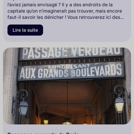
l’aviez jamais envisagé ? Il y a des endroits de la
capitale qu’on n’imaginerait pas trouver, mais encore
faut-il savoir les dénicher ! Vous retrouverez ici des
idées de balades insolites et décalées pour vous
aider à aller à la rencontre des univers originaux dont
Lire la suite
la ville recèle. Certaines promenades vous feront
voyager à des milliers de kilomètres sans que vous
ayez à traverser le périphérique, d’autres vous
emmèneront dans le Paris du 19ème siècle, d’autres
enfin vous feront découvrir le Paris des artistes, ceux
d’hier et d’aujourd’hui. Chaque parcours comprend
aussi bien des anecdotes historiques que des lieux
étonnants, des façades inhabituelles, des ruelles et
des passages oubliés que vous pourrez arpenter en
famille, en amoureux ou entre amis.