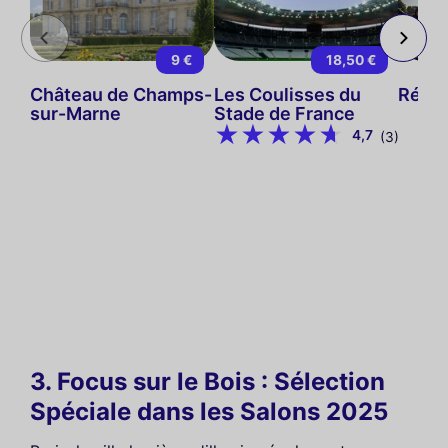
9 €
18,50 €
Château de Champs-
Les Coulisses du
Rétro
sur-Marne
Stade de France
4,7
(3)
3. Focus sur le Bois : Sélection
Spéciale dans les Salons 2025