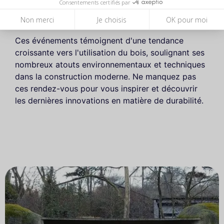
Consentements certifiés par
écologique, en explorant des concepts
novateurs tels que les tiny houses.
Non merci
Je choisis
OK pour moi
Ces événements témoignent d'une tendance
croissante vers l'utilisation du bois, soulignant ses
nombreux atouts environnementaux et techniques
dans la construction moderne. Ne manquez pas
ces rendez-vous pour vous inspirer et découvrir
les dernières innovations en matière de durabilité.