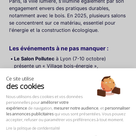
Paris, la ville lumière, s'illumine également par son
engagement envers des pratiques durables,
notamment avec le bois. En 2025, plusieurs salons
se concentrent sur ce matériau, essentiel pour
l'énergie et la construction écologique.
Les événements à ne pas manquer :
Le Salon Pollutec
à Lyon (7-10 octobre)
présente un « Village bois-énergie »,
promouvant le bois comme ressource
Ce site utilise
énergétique renouvelable. Une occasion unique
des cookies
de rencontrer les acteurs du secteur.
Le Salon de la Prescription de l'Untec
(11-15
Nous utilisons des cookies et vos données
personnelles pour
améliorer votre
septembre) met en avant la performance
expérience
de navigation,
mesurer notre audience
, et
personnaliser
thermique des matériaux en bois, essentiel pour
les annonces publicitaires
qui vous sont présentées. Vous pouvez
construire de manière durable.
accepter, refuser ou paramétrer vos préférences à tout moment.
Les salons comme Batimoi et Bois & Habitat
Lire la politique de confidentialité
continuent de valoriser le bois dans l’architecture