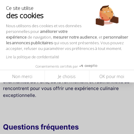
site pour connaître les détails.
Ce site utilise
des cookies
Conclusion
Nous utilisons des cookies et vos données
personnelles pour
améliorer votre
Réservez dès maintenant votre table chez Madame
expérience
de navigation,
mesurer notre audience
, et
personnaliser
Pampa pour la Saint-Valentin 2025 et vivez une soirée
les annonces publicitaires
qui vous sont présentées. Vous pouvez
romantique dans un cadre idyllique. Entre la gastronomie
accepter, refuser ou paramétrer vos préférences à tout moment.
fine, l’ambiance intime et l’accueil chaleureux, chaque
Lire la politique de confidentialité
détail est pensé pour faire de cette Saint-Valentin un
Consentements certifiés par
moment inoubliable. Ne manquez pas l’opportunité de
célébrer l’amour dans l’une des brasseries les plus
Non merci
Je choisis
OK pour moi
charmantes de Paris, où le raffinement et l’authenticité se
rencontrent pour vous offrir une expérience culinaire
exceptionnelle.
Questions fréquentes