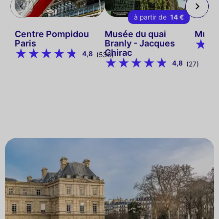
à partir de
14 €
Centre Pompidou
Musée du quai
Musée
Paris
Branly - Jacques
Chirac
4,8
(536)
4,8
(27)