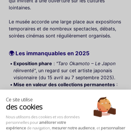
qui invitent à une ouverture sur les cultures
lointaines.
Le musée accorde une large place aux expositions
temporaires et de nombreux spectacles, débats,
soirées cinémas sont régulièrement organisés.
🌍 Les immanquables en 2025
Exposition phare
:
"Taro Okamoto – Le Japon
réinventé"
, un regard sur cet artiste japonais
visionnaire (du 15 avril au 7 septembre 2025).
Mise en valeur des collections permanentes
:
Nouvelles scénographies et expériences
immersives avec des installations interactives.
Ce site utilise
des cookies
Un jardin apaisant
: Idéal pour une pause entre
deux découvertes culturelles.
Nous utilisons des cookies et vos données
personnelles pour
améliorer votre
📍
Adresse
: 37 Quai Branly, 75007 Paris
expérience
de navigation,
mesurer notre audience
, et
personnaliser