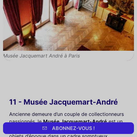
Musée Jacquemart André à Paris
11 - Musée Jacquemart-André
Ancienne demeure d’un couple de collectionneurs
passionnés, le
Musée Jacquemart-André
est un
ABONNEZ-VOUS !
joyau architectural où se mêlent art, mobilier et
objets d’époque dans un cadre somptueux.