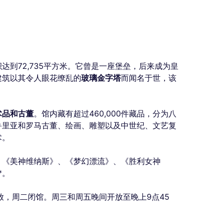
达到72,735平方米。它曾是一座堡垒，后来成为皇
建筑以其令人眼花缭乱的
玻璃金字塔
而闻名于世，该
术品和古董
。馆内藏有超过460,000件藏品，分为八
鲁里亚和罗马古董、绘画、雕塑以及中世纪、文艺复
术。
、《美神维纳斯》、《梦幻漂流》、《胜利女神
*。
放，周二闭馆。周三和周五晚间开放至晚上9点45