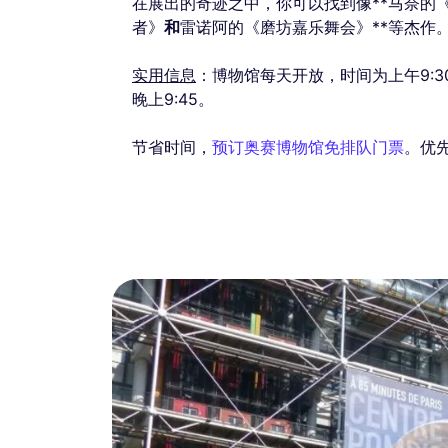
在展出的奇迹之中，你可以找到像**马奈的
者》
和
雷诺阿的《磨坊嘉乐舞会》**等杰作
实用信息
：博物馆每天开放，时间为上午9:3
晚上9:45。
节省时间，
预订奥赛博物馆免排队门票
。优