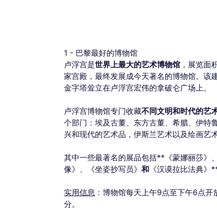
1 - 巴黎最好的博物馆
卢浮宫是
世界上最大的艺术博物馆
，展览面积
家宫殿，最终发展成今天著名的博物馆。该
金字塔耸立在卢浮宫宏伟的拿破仑广场上。
卢浮宫博物馆专门收藏
不同文明和时代的艺
个部门：埃及古董、东方古董、希腊、伊特
兴和现代的艺术品，伊斯兰艺术以及绘画艺
其中一些最著名的展品包括**《蒙娜丽莎》
像》、《坐姿抄写员》
和
《汉谟拉比法典》*
实用信息
：博物馆每天上午9点至下午6点开
分。