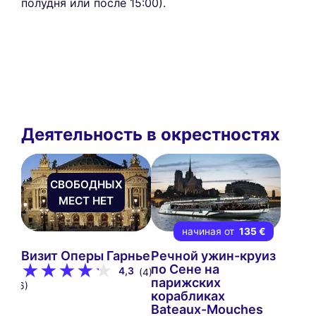
полудня или после 15:00).
Деятельность в окрестностях
СВОБОДНЫХ
МЕСТ НЕТ
 €
начиная от
135 €
и
Визит Оперы Гарнье
Речной ужин-круиз
по Сене на
4,3
(4)
парижских
7
(46)
корабликах
Bateaux-Mouches