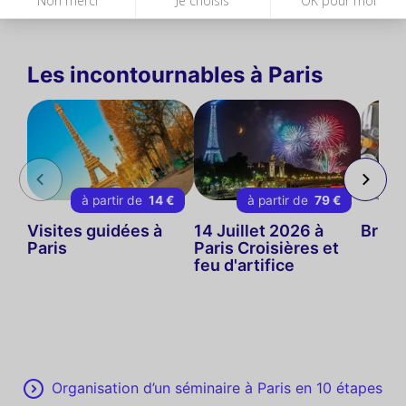
Les incontournables à Paris
à partir de
14 €
à partir de
79 €
Visites guidées à
14 Juillet 2026 à
Brunc
Paris
Paris Croisières et
feu d'artifice
Organisation d’un séminaire à Paris en 10 étapes