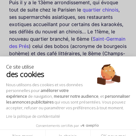
Puis il y a le 13ème arrondissement, qui évoque
tout de suite chez le Parisien le
quartier chinois
,
ses supermarchés asiatiques, ses restaurants
exotiques accueillant pour certains des karaokés,
ses défilés du nouvel an chinois… Le 11ème, le
nouveau quartier branché, le 6ème (
Saint-Germain
des Prés
) celui des bobos (acronyme de bourgeois
bohème) et des café littéraires, le 8ème (Champs-
Elysées) le quartier des touristes… Bref, à chaque
Ce site utilise
arrondissement, son cliché… Et ses exceptions qui
des cookies
confirment la règle.
Nous utilisons des cookies et vos données
Découvrez tous les arrondissements grâce à nos
personnelles pour
améliorer votre
expérience
de navigation,
mesurer notre audience
, et
personnaliser
visites guidées à Paris
ou encore une
croisière sur
les annonces publicitaires
qui vous sont présentées. Vous pouvez
la Seine
.
accepter, refuser ou paramétrer vos préférences à tout moment.
Lire la politique de confidentialité
Consentements certifiés par
Non merci
Je choisis
OK pour moi