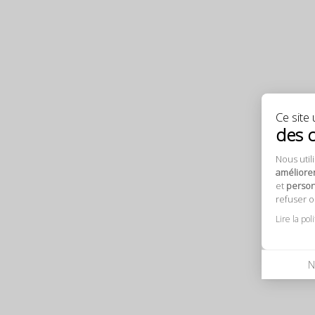
Ce site u
des 
Nous util
améliore
et
personn
refuser 
Lire la pol
N